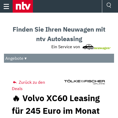
Skip
to
content
Ressorts
Sport
Finden Sie Ihren Neuwagen mit
Börse
Wetter
ntv Autoleasing
TV
Ein Service von
Video
Audio
Angebote ▾
Das Beste
Zurück zu den
Deals
🔥 Volvo XC60 Leasing
für 245 Euro im Monat