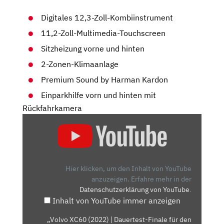
Digitales 12,3-Zoll-Kombiinstrument
11,2-Zoll-Multimedia-Touchscreen
Sitzheizung vorne und hinten
2-Zonen-Klimaanlage
Premium Sound by Harman Kardon
Einparkhilfe vorn und hinten mit
Rückfahrkamera
„VOLVO
XC60
(2022)
|
DAUERTEST-
Hier klicken, um den Inhalt von YouTube
FINALE
anzuzeigen.
Erfahre mehr in der
Datenschutzerklärung von YouTube
.
FÜR
Inhalt von YouTube immer anzeigen
DEN
VOLVO
„Volvo XC60 (2022) | Dauertest-Finale für den