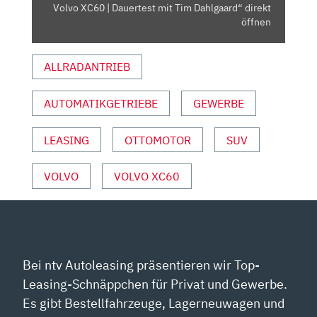
XC60
Volvo XC60 | Dauertest mit Tim Dahlgaard“ direkt
|
öffnen
DAUERTEST
MIT
ALLRADANTRIEB
TIM
DAHLGAARD“
AUTOMATIKGETRIEBE
GEWERBE
VON
YOUTUBE
ANZEIGEN
LEASING
OTTOMOTOR
SUV
VOLVO
VOLVO XC60
Bei ntv Autoleasing präsentieren wir Top-
Leasing-Schnäppchen für Privat und Gewerbe.
Es gibt Bestellfahrzeuge, Lagerneuwagen und