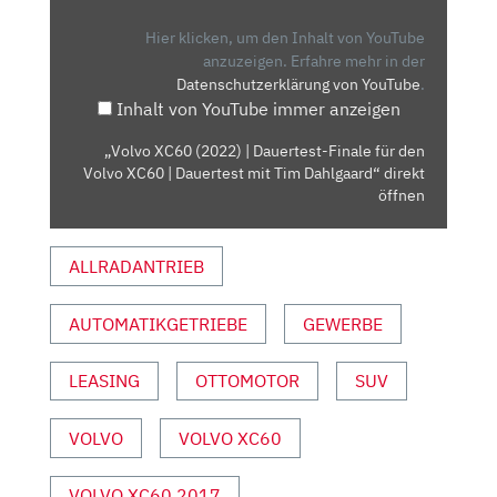
|
DAUERTEST-
Hier klicken, um den Inhalt von YouTube
FINALE
anzuzeigen.
Erfahre mehr in der
Datenschutzerklärung von YouTube
.
FÜR
Inhalt von YouTube immer anzeigen
DEN
VOLVO
„Volvo XC60 (2022) | Dauertest-Finale für den
XC60
Volvo XC60 | Dauertest mit Tim Dahlgaard“ direkt
|
öffnen
DAUERTEST
MIT
ALLRADANTRIEB
TIM
DAHLGAARD“
AUTOMATIKGETRIEBE
GEWERBE
VON
YOUTUBE
ANZEIGEN
LEASING
OTTOMOTOR
SUV
VOLVO
VOLVO XC60
VOLVO XC60 2017