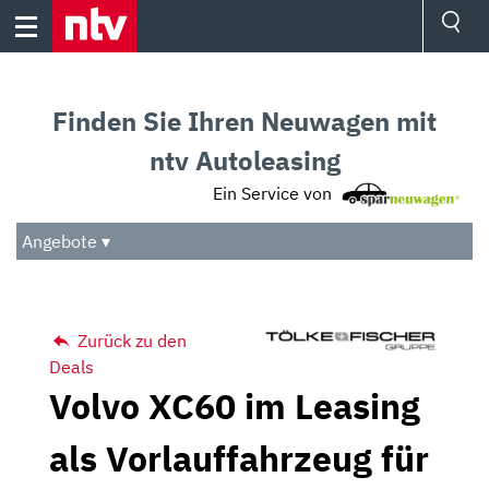
Skip
to
content
Ressorts
Sport
Finden Sie Ihren Neuwagen mit
Börse
Wetter
ntv Autoleasing
TV
Ein Service von
Video
Audio
Angebote ▾
Das Beste
Zurück zu den
Deals
Volvo XC60 im Leasing
als Vorlauffahrzeug für