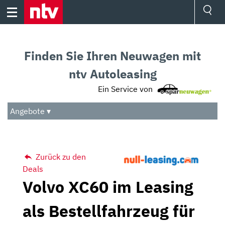
Skip
to
content
Ressorts
Sport
Finden Sie Ihren Neuwagen mit
Börse
Wetter
ntv Autoleasing
TV
Ein Service von
Video
Audio
Angebote ▾
Das Beste
Zurück zu den
Deals
Volvo XC60 im Leasing
als Bestellfahrzeug für