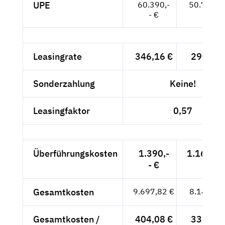
UPE
60.390,-
50.748,--
- €
Leasingrate
346,16 €
290,89 
Sonderzahlung
Keine!
Leasingfaktor
0,57
Überführungskosten
1.390,-
1.168,07
- €
Gesamtkosten
9.697,82 €
8.149,43
Gesamtkosten /
404,08 €
339,56 