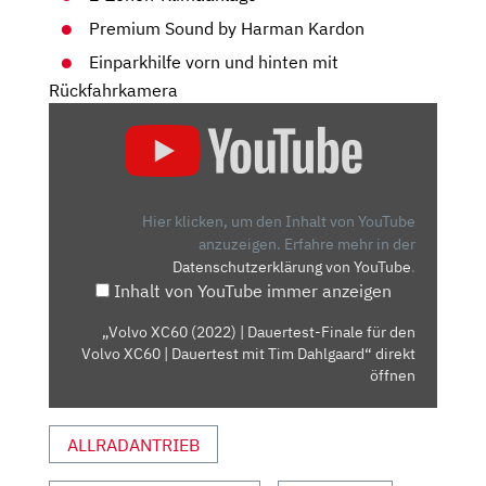
Premium Sound by Harman Kardon
Einparkhilfe vorn und hinten mit
Rückfahrkamera
„VOLVO
XC60
(2022)
|
DAUERTEST-
Hier klicken, um den Inhalt von YouTube
FINALE
anzuzeigen.
Erfahre mehr in der
Datenschutzerklärung von YouTube
.
FÜR
Inhalt von YouTube immer anzeigen
DEN
VOLVO
„Volvo XC60 (2022) | Dauertest-Finale für den
XC60
Volvo XC60 | Dauertest mit Tim Dahlgaard“ direkt
|
öffnen
DAUERTEST
MIT
ALLRADANTRIEB
TIM
DAHLGAARD“