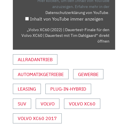
Hier klicken, um den Inhalt von YouTube
FINALE
anzuzeigen.
Erfahre mehr in der
Datenschutzerklärung von YouTube
.
FÜR
Inhalt von YouTube immer anzeigen
DEN
VOLVO
„Volvo XC60 (2022) | Dauertest-Finale für den
XC60
Volvo XC60 | Dauertest mit Tim Dahlgaard“ direkt
|
öffnen
DAUERTEST
MIT
ALLRADANTRIEB
TIM
DAHLGAARD“
AUTOMATIKGETRIEBE
GEWERBE
VON
YOUTUBE
ANZEIGEN
LEASING
PLUG-IN-HYBRID
SUV
VOLVO
VOLVO XC60
VOLVO XC60 2017