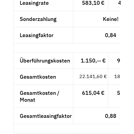
Leasingrate
583,10 €
490,--
Sonderzahlung
Keine!
Leasingfaktor
0,84
Überführungskosten
1.150,-- €
966,39
Gesamtkosten
22.141,60 €
18.606,
Gesamtkosten /
615,04 €
516,84
Monat
Gesamtleasingfaktor
0,88