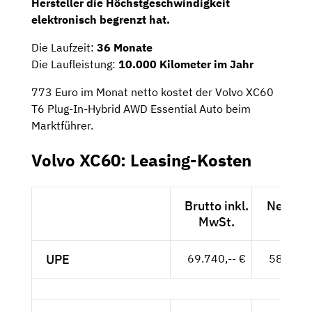
Hersteller die Höchstgeschwindigkeit
elektronisch begrenzt hat.
Die Laufzeit:
36 Monate
Die Laufleistung:
10.000 Kilometer im Jahr
773 Euro im Monat netto kostet der Volvo XC60
T6 Plug-In-Hybrid AWD Essential Auto beim
Marktführer.
Volvo XC60: Leasing-Kosten
Brutto inkl.
Netto e
MwSt.
MwSt
UPE
69.740,-- €
58.605,-