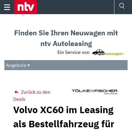
Skip
to
content
Ressorts
Sport
Finden Sie Ihren Neuwagen mit
Börse
Wetter
ntv Autoleasing
TV
Ein Service von
Video
Audio
Angebote ▾
Das Beste
Zurück zu den
Deals
Volvo XC60 im Leasing
als Bestellfahrzeug für