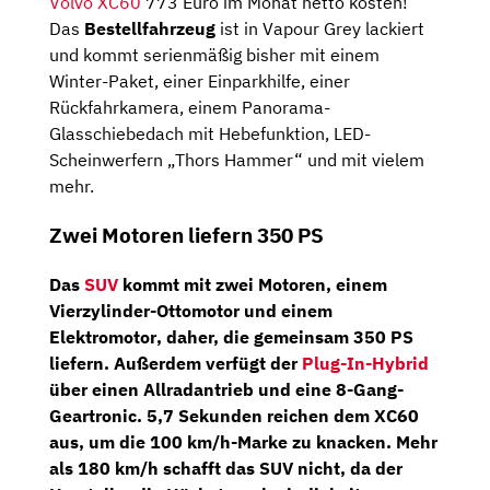
Volvo XC60
773 Euro im Monat netto kosten!
Das
Bestellfahrzeug
ist in Vapour Grey lackiert
und kommt serienmäßig bisher mit einem
Winter-Paket, einer Einparkhilfe, einer
Rückfahrkamera, einem Panorama-
Glasschiebedach mit Hebefunktion, LED-
Scheinwerfern „Thors Hammer“ und mit vielem
mehr.
Zwei Motoren liefern 350 PS
Das
SUV
kommt mit zwei Motoren, einem
Vierzylinder-Ottomotor
und einem
Elektromotor
, daher, die gemeinsam
350 PS
liefern. Außerdem verfügt der
Plug-In-Hybrid
über einen
Allradantrieb
und eine
8-Gang-
Geartronic
. 5,7 Sekunden reichen dem XC60
aus, um die 100 km/h-Marke zu knacken. Mehr
als 180 km/h schafft das SUV nicht, da der