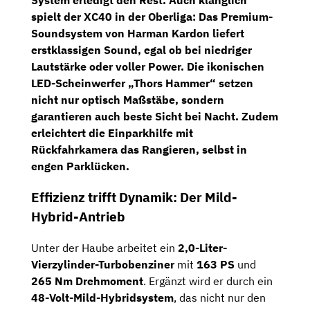
System erledigt den Rest. Auch klanglich
spielt der XC40 in der Oberliga: Das Premium-
Soundsystem von
Harman Kardon
liefert
erstklassigen Sound, egal ob bei niedriger
Lautstärke oder voller Power. Die ikonischen
LED-Scheinwerfer „Thors Hammer“
setzen
nicht nur optisch Maßstäbe, sondern
garantieren auch beste Sicht bei Nacht. Zudem
erleichtert die Einparkhilfe mit
Rückfahrkamera das Rangieren, selbst in
engen Parklücken.
Effizienz trifft Dynamik: Der Mild-
Hybrid-Antrieb
Unter der Haube arbeitet ein
2,0-Liter-
Vierzylinder-Turbobenziner
mit
163 PS
und
265 Nm Drehmoment
. Ergänzt wird er durch ein
48-Volt-Mild-Hybridsystem
, das nicht nur den