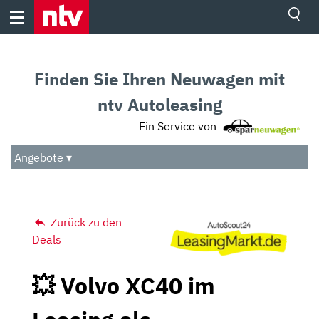
Skip
to
content
Ressorts
Sport
Finden Sie Ihren Neuwagen mit
Börse
Wetter
ntv Autoleasing
TV
Ein Service von
Video
Audio
Angebote ▾
Das Beste
Zurück zu den
Deals
💥 Volvo XC40 im