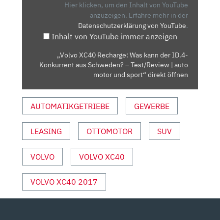
KANN
Hier klicken, um den Inhalt von YouTube
DER
anzuzeigen.
Erfahre mehr in der
Datenschutzerklärung von YouTube
.
ID.4-
Inhalt von YouTube immer anzeigen
KONKURRENT
AUS
„Volvo XC40 Recharge: Was kann der ID.4-
SCHWEDEN?
Konkurrent aus Schweden? – Test/Review | auto
–
motor und sport“ direkt öffnen
TEST/REVIEW
|
AUTOMATIKGETRIEBE
GEWERBE
AUTO
MOTOR
LEASING
OTTOMOTOR
SUV
UND
SPORT“
VON
VOLVO
VOLVO XC40
YOUTUBE
ANZEIGEN
VOLVO XC40 2017