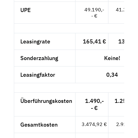
UPE
49.190,-
41.336,--
- €
Leasingrate
165,41 €
139,-- 
Sonderzahlung
Keine!
Leasingfaktor
0,34
Überführungskosten
1.490,-
1.252,10
- €
Gesamtkosten
3.474,92 €
2.920,10