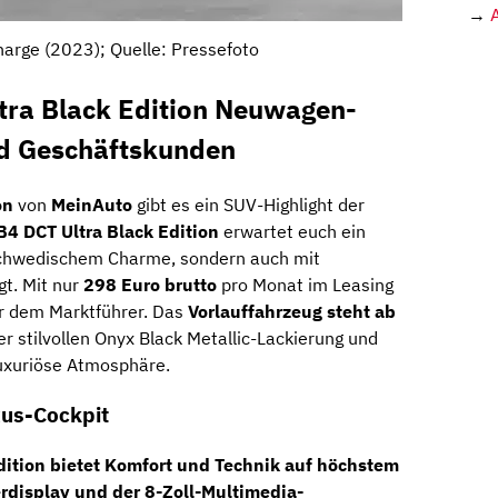
→
arge (2023); Quelle: Pressefoto
tra Black Edition Neuwagen-
nd Geschäftskunden
on
von
MeinAuto
gibt es ein SUV-Highlight der
B4 DCT Ultra Black Edition
erwartet euch ein
 schwedischem Charme, sondern auch mit
gt. Mit nur
298 Euro brutto
pro Monat im Leasing
er dem Marktführer. Das
Vorlauffahrzeug
steht ab
er stilvollen Onyx Black Metallic-Lackierung und
luxuriöse Atmosphäre.
xus-Cockpit
dition bietet Komfort und Technik auf höchstem
erdisplay
und der
8-Zoll-Multimedia-