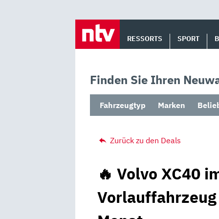
Skip
to
RESSORTS
SPORT
content
Finden Sie Ihren Neuwa
Fahrzeugtyp
Marken
Belie
Zurück zu den Deals
🔥 Volvo XC40 im
Vorlauffahrzeug 