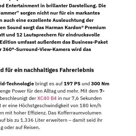
d Entertainment in brillanter Darstellung. Die
 Hammer“
sorgen nicht nur für ein markantes
n auch eine exzellente Ausleuchtung der
ten Sound sorgt das
Harman Kardon® Premium
tt und 12 Lautsprechern für eindrucksvolle
k Edition umfasst außerdem das
Business-Paket
er
360°-Surround-View-Kamera
wird das
d für ein nachhaltiges Fahrerlebnis
id-Technologie
bringt es auf
197 PS
und
300 Nm
Menge Power für den Alltag und mehr. Mit dem
7-
beschleunigt der
XC40 B4
in nur 7,6 Sekunden
ht er eine Höchstgeschwindigkeit von 180 km/h
n mit hoher Effizienz. Das Kofferraumvolumen
auf bis zu 1.336 Liter erweitern – damit seid ihr
ag oder auf Reisen.