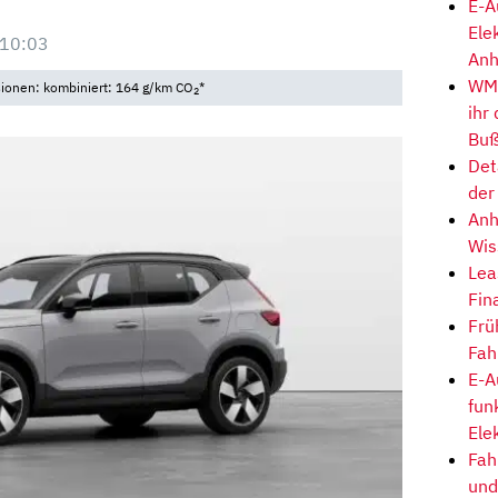
E-A
Ele
 10:03
Anh
WM-
sionen: kombiniert: 164 g/km CO
*
2
ihr
Buß
Det
der
Anh
Wis
Lea
Fin
Frü
Fah
E-A
fun
Ele
Fah
und