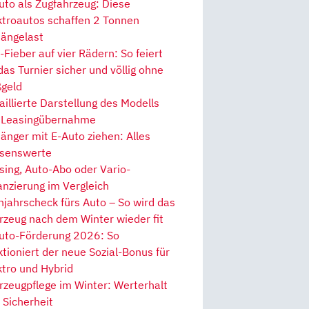
uto als Zugfahrzeug: Diese
ktroautos schaffen 2 Tonnen
ängelast
Fieber auf vier Rädern: So feiert
 das Turnier sicher und völlig ohne
geld
aillierte Darstellung des Modells
 Leasingübernahme
änger mit E-Auto ziehen: Alles
senswerte
sing, Auto-Abo oder Vario-
anzierung im Vergleich
hjahrscheck fürs Auto – So wird das
rzeug nach dem Winter wieder fit
uto-Förderung 2026: So
ktioniert der neue Sozial-Bonus für
ktro und Hybrid
rzeugpflege im Winter: Werterhalt
 Sicherheit