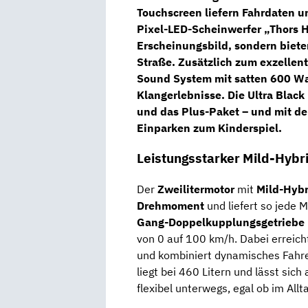
Touchscreen
liefern Fahrdaten un
Pixel-LED-Scheinwerfer „Thors
Erscheinungsbild, sondern biete
Straße. Zusätzlich zum exzellen
Sound System
mit satten 600 Wa
Klangerlebnisse. Die Ultra Blac
und das
Plus-Paket
– und mit d
Einparken zum Kinderspiel.
Leistungsstarker Mild-Hybri
Der
Zweilitermotor
mit
Mild-Hybr
Drehmoment
und liefert so jede 
Gang-Doppelkupplungsgetriebe
von 0 auf 100 km/h. Dabei erreic
und kombiniert dynamisches Fahre
liegt bei 460 Litern und lässt sich 
flexibel unterwegs, egal ob im Allt