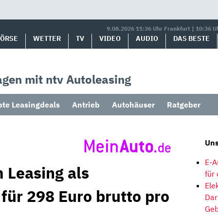
9.08.2026 11:36 Uhr Frankfurt | 10:36 U
BÖRSE
WETTER
TV
VIDEO
AUDIO
DAS BESTE
gen mit ntv Autoleasing
bte Leasingdeals
Antrieb
Autohäuser
Ratgeber
Uns
E-A
 Leasing als
für
Ele
für 298 Euro brutto pro
Dar
Geb