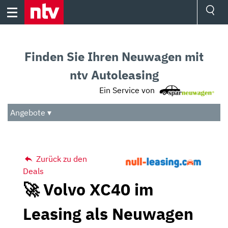
Skip
to
content
Ressorts
Sport
Finden Sie Ihren Neuwagen mit
Börse
Wetter
ntv Autoleasing
TV
Ein Service von
Video
Audio
Angebote ▾
Das Beste
Zurück zu den
Deals
🚀 Volvo XC40 im
Leasing als Neuwagen