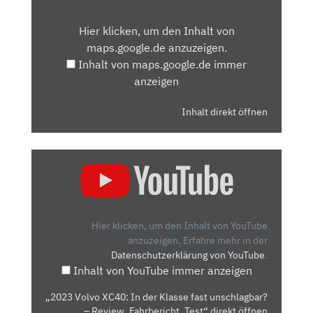
INHALT
VON
Hier klicken, um den Inhalt von
MAPS.GOOGLE.DE
maps.google.de anzuzeigen.
ANZEIGEN
Inhalt von maps.google.de immer
anzeigen
Inhalt direkt öffnen
„2023
VOLVO
XC40:
IN
DER
Hier klicken, um den Inhalt von YouTube
KLASSE
anzuzeigen.
Erfahre mehr in der
Datenschutzerklärung von YouTube
.
FAST
Inhalt von YouTube immer anzeigen
UNSCHLAGBAR?
–
„2023 Volvo XC40: In der Klasse fast unschlagbar?
REVIEW,
– Review, Fahrbericht, Test“ direkt öffnen