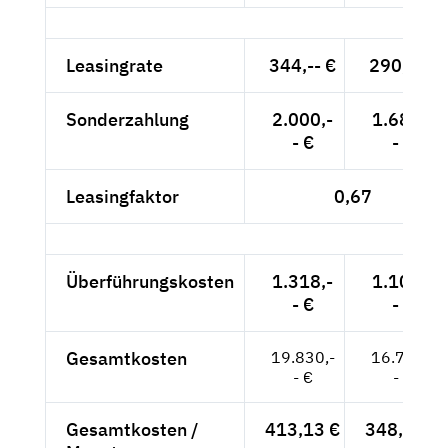
Leasingrate
344,-- €
290,-- €
Sonderzahlung
2.000,-
1.681,-
- €
- €
Leasingfaktor
0,67
Überführungskosten
1.318,-
1.108,-
- €
- €
Gesamtkosten
19.830,-
16.709,-
- €
- €
Gesamtkosten /
413,13 €
348,10 €