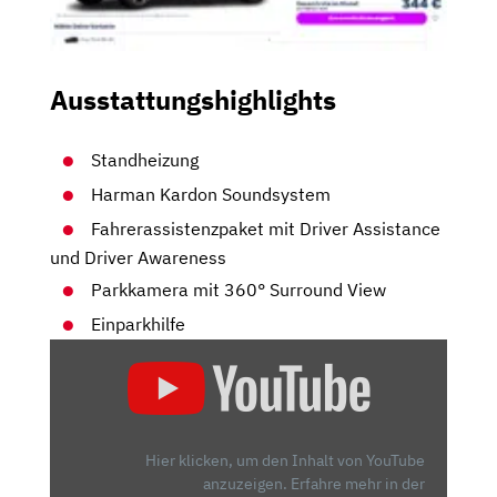
Ausstattungshighlights
Standheizung
Harman Kardon Soundsystem
Fahrerassistenzpaket mit Driver Assistance
und Driver Awareness
Parkkamera mit 360° Surround View
Einparkhilfe
„VOLVO
XC40
RECHARGE:
WAS
KANN
Hier klicken, um den Inhalt von YouTube
DER
anzuzeigen.
Erfahre mehr in der