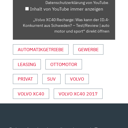
Datenschutzerklärung von YouTube
.
ID.4-
Inhalt von YouTube immer anzeigen
KONKURRENT
AUS
„Volvo XC40 Recharge: Was kann der ID.4-
SCHWEDEN?
Konkurrent aus Schweden? – Test/Review | auto
–
motor und sport“ direkt öffnen
TEST/REVIEW
|
AUTOMATIKGETRIEBE
GEWERBE
AUTO
MOTOR
LEASING
OTTOMOTOR
UND
SPORT“
VON
PRIVAT
SUV
VOLVO
YOUTUBE
ANZEIGEN
VOLVO XC40
VOLVO XC40 2017