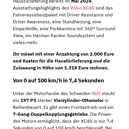
Haustürlieferung bereits im
Mai 2024
.
Ausstattungshighlights des
Volvo XC40
sind das
Fahrerassistenzpaket mit Driver Assistance und
Driver Awareness, eine Standheizung, eine
Einparkhilfe, eine Parkkamera mit 360° Surround
View, ein Harman Kardon Soundsystem und
vieles mehr.
Ihr müsst mit einer
Anzahlung
von
2.000 Euro
und Kosten für die Haustürlieferung und die
Zulassung in Höhe von 1.318 Euro rechnen.
Von 0 auf 100 km/h in 7,4 Sekunden
Unter der Motorhaube des Schweden-
SUV
steckt
ein
197 PS
starker
Vierzylinder-Ottomotor
in
Reihenbauart. Es gibt einen Frontantrieb und ein
7-Gang-Doppelkupplungsgetriebe
. Die Power
des Motors ermöglicht, dass der XC40 in nur 7,4
Sekunden von 0 auf 100 km/h beschleunigt. Bei