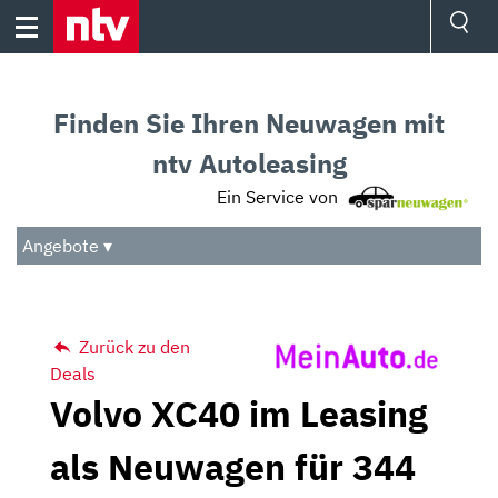
Skip
to
content
Ressorts
Sport
Finden Sie Ihren Neuwagen mit
Börse
Wetter
ntv Autoleasing
TV
Ein Service von
Video
Audio
Angebote ▾
Das Beste
Zurück zu den
Deals
Volvo XC40 im Leasing
als Neuwagen für 344