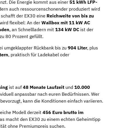
nzt. Die Energie kommt aus einer
51 kWh LFP-
ondern auch ressourcenschonender produziert wird
 schafft der EX30 eine
Reichweite von bis zu
wird flexibel: An der
Wallbox mit 11 kW AC
nden
, an Schnellladern mit
134 kW DC
ist der
u 80 Prozent gefüllt.
bei umgeklappter Rückbank bis zu
904 Liter
, plus
tern
, praktisch für Ladekabel oder
sing
ist auf
48 Monate Laufzeit
und
10.000
ividuell anpassbar nach euren Bedürfnissen. Wer
 bevorzugt, kann die Konditionen einfach variieren.
leiche Modell derzeit
456 Euro brutto im
 Das macht den EX30 zu einem echten Geheimtipp
lität ohne Premiumpreis suchen.