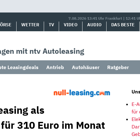
7.08.2026 13:41 Uhr Frankfurt | 12:41 U
BÖRSE
WETTER
TV
VIDEO
AUDIO
DAS BESTE
gen mit ntv Autoleasing
bte Leasingdeals
Antrieb
Autohäuser
Ratgeber
Uns
E-A
easing als
für
Ele
 für 310 Euro im Monat
Dar
Geb