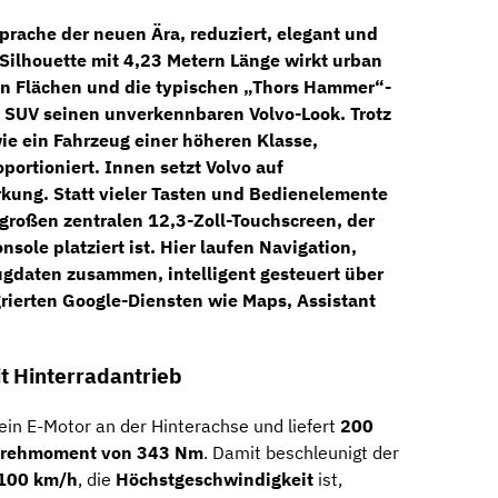
prache der neuen Ära, reduziert, elegant und
Silhouette mit 4,23 Metern Länge
wirkt urban
en Flächen und die typischen
„Thors Hammer“-
 SUV seinen unverkennbaren Volvo-Look. Trotz
wie ein Fahrzeug einer höheren Klasse,
oportioniert. Innen setzt Volvo auf
kung. Statt vieler Tasten und Bedienelemente
n großen
zentralen 12,3-Zoll-Touchscreen
, der
sole platziert ist. Hier laufen Navigation,
gdaten zusammen, intelligent gesteuert über
grierten Google-Diensten
wie Maps, Assistant
t Hinterradantrieb
 ein E-Motor an der Hinterachse und liefert
200
rehmoment von 343 Nm
. Damit beschleunigt der
 100 km/h
, die
Höchstgeschwindigkeit
ist,