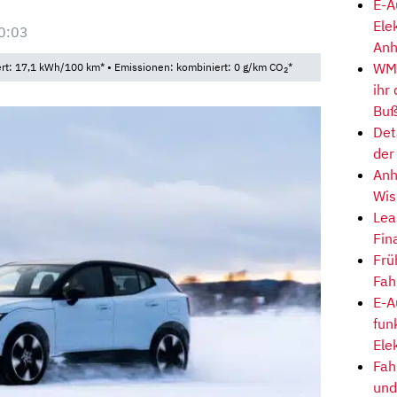
E-A
Ele
0:03
Anh
WM-
t: 17,1 kWh/100 km* • Emissionen: kombiniert: 0 g/km CO
*
2
ihr
Buß
Det
der
Anh
Wis
Lea
Fin
Frü
Fah
E-A
fun
Ele
Fah
und