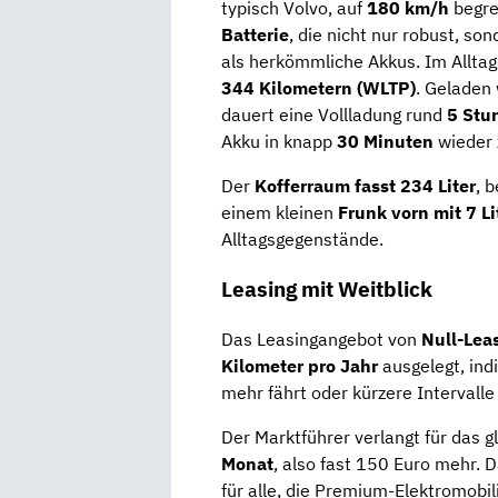
typisch Volvo, auf
180 km/h
begre
Batterie
, die nicht nur robust, s
als herkömmliche Akkus. Im Alltag
344 Kilometern (WLTP)
. Geladen 
dauert eine Vollladung rund
5 Stu
Akku in knapp
30 Minuten
wieder z
Der
Kofferraum fasst 234 Liter
, 
einem kleinen
Frunk vorn mit 7 Li
Alltagsgegenstände.
Leasing mit Weitblick
Das Leasingangebot von
Null-Lea
Kilometer pro Jahr
ausgelegt, ind
mehr fährt oder kürzere Intervalle
Der Marktführer verlangt für das g
Monat
, also fast 150 Euro mehr.
für alle, die Premium-Elektromobi