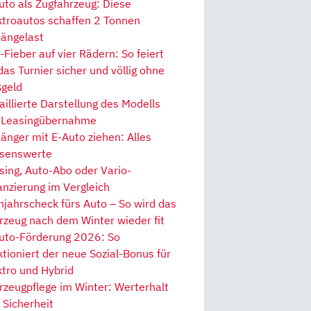
uto als Zugfahrzeug: Diese
ktroautos schaffen 2 Tonnen
ängelast
Fieber auf vier Rädern: So feiert
 das Turnier sicher und völlig ohne
geld
aillierte Darstellung des Modells
 Leasingübernahme
änger mit E-Auto ziehen: Alles
senswerte
sing, Auto-Abo oder Vario-
anzierung im Vergleich
hjahrscheck fürs Auto – So wird das
rzeug nach dem Winter wieder fit
uto-Förderung 2026: So
ktioniert der neue Sozial-Bonus für
ktro und Hybrid
rzeugpflege im Winter: Werterhalt
 Sicherheit