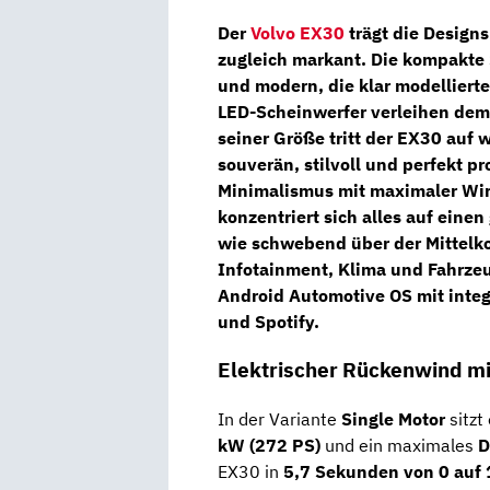
Der
Volvo EX30
trägt die Designs
zugleich markant. Die
kompakte 
und modern, die klar modelliert
LED-Scheinwerfer
verleihen dem
seiner Größe tritt der EX30 auf 
souverän, stilvoll und perfekt pr
Minimalismus mit maximaler Wir
konzentriert sich alles auf eine
wie schwebend über der Mittelkon
Infotainment, Klima und Fahrzeu
Android Automotive OS
mit
inte
und Spotify.
Elektrischer Rückenwind mi
In der Variante
Single Motor
sitzt
kW (272 PS)
und ein maximales
D
EX30 in
5,7 Sekunden von 0 auf