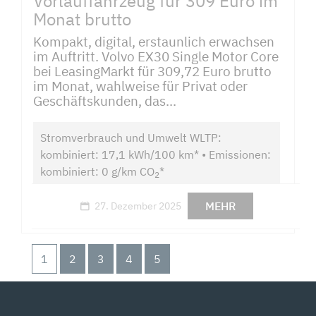
Vorlauffahrzeug für 309 Euro im
Monat brutto
Kompakt, digital, erstaunlich erwachsen
im Auftritt. Volvo EX30 Single Motor Core
bei LeasingMarkt für 309,72 Euro brutto
im Monat, wahlweise für Privat oder
Geschäftskunden, das...
Stromverbrauch und Umwelt WLTP:
kombiniert: 17,1 kWh/100 km* • Emissionen:
kombiniert: 0 g/km CO
*
2
MEHR
27. Dezember 2025
1
2
3
4
5