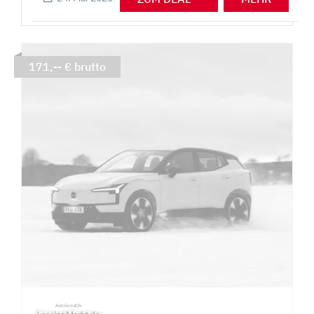
171,-- € brutto