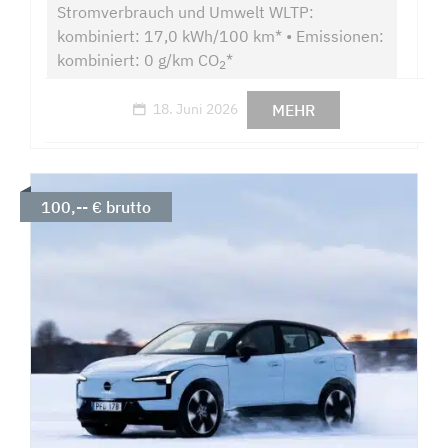
Stromverbrauch und Umwelt WLTP:
kombiniert: 17,0 kWh/100 km* • Emissionen:
kombiniert: 0 g/km CO
*
2
MEHR
18. Juni 2026
100,-- € brutto