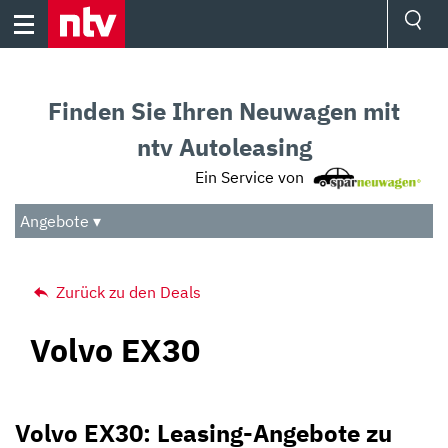
Skip
to
content
Ressorts
Sport
Finden Sie Ihren Neuwagen mit
Börse
Wetter
ntv Autoleasing
TV
Ein Service von
Video
Audio
Angebote ▾
Das Beste
Zurück zu den Deals
Volvo EX30
Volvo EX30: Leasing-Angebote zu