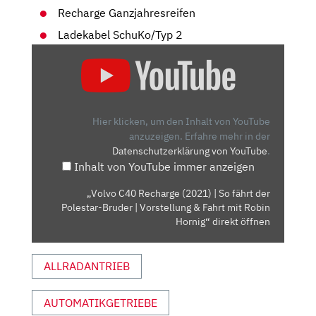
Recharge Ganzjahresreifen
Ladekabel SchuKo/Typ 2
„VOLVO
C40
RECHARGE
(2021)
| SO
Hier klicken, um den Inhalt von YouTube
FÄHRT
anzuzeigen.
Erfahre mehr in der
Datenschutzerklärung von YouTube
.
DER
Inhalt von YouTube immer anzeigen
POLESTAR-
BRUDER
„Volvo C40 Recharge (2021) | So fährt der
| VORSTELLUNG
Polestar-Bruder | Vorstellung & Fahrt mit Robin
&
Hornig“ direkt öffnen
FAHRT
MIT
ALLRADANTRIEB
ROBIN
HORNIG“
AUTOMATIKGETRIEBE
VON