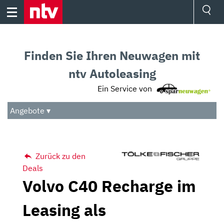
Skip
to
content
Ressorts
Sport
Finden Sie Ihren Neuwagen mit
Börse
Wetter
ntv Autoleasing
TV
Ein Service von
Video
Audio
Angebote ▾
Das Beste
Zurück zu den
Deals
Volvo C40 Recharge im
Leasing als