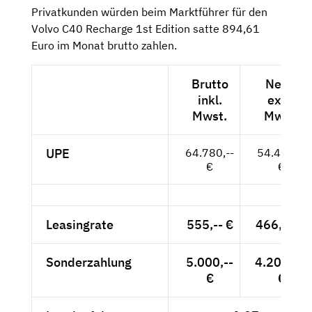
Privatkunden würden beim Marktführer für den
Volvo C40 Recharge 1st Edition satte 894,61
Euro im Monat brutto zahlen.
Brutto
Netto
inkl.
exkl.
Mwst.
Mwst.
UPE
64.780,--
54.437,--
€
€
Leasingrate
555,-- €
466,39 €
Sonderzahlung
5.000,--
4.201,68
€
€