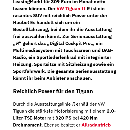
LeasingMarkt
für
309 Euro im Monat netto
leasen können. Der
VW Tiguan II
R ist ein
rasantes SUV mit reichlich Power unter der
Haube! Es handelt sich um ein
Bestellfahrzeug, bei dem ihr die Ausstattung
frei auswählen könnt. Zur Serienausstattung
„
R
“ gehört das „
Digital Cockpit Pro
„, ein
Multimediasystem
mit
Touchscreen
und
DAB-
Radio,
ein
Sportlederlenkrad
mit integrierter
Heizung,
Sportsitze
mit Sitzheizung sowie ein
Sportfahrwerk.
Die gesamte Serienausstattung
könnt ihr beim Anbieter anschauen.
Reichlich Power für den Tiguan
Durch die Ausstattungslinie
R
erhält der VW
Tiguan die stärkste Motorisierung mit einem
2.0-
Liter-TSI-Motor
mit
320 PS
bei
420 Nm
Drehmoment.
Ebenso besitzt er
Allradantrieb