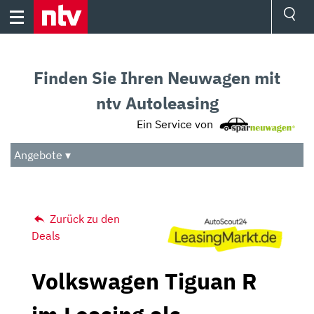
Skip
to
content
Ressorts
Sport
Finden Sie Ihren Neuwagen mit
Börse
Wetter
ntv Autoleasing
TV
Ein Service von
Video
Audio
Angebote ▾
Das Beste
Zurück zu den
Deals
Volkswagen Tiguan R