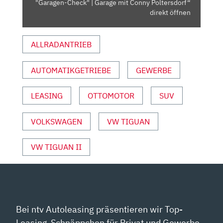
"Garagen-Check" | Garage mit Conny Poltersdorf“
"GARAGEN-
direkt öffnen
CHECK"
|
ALLRADANTRIEB
GARAGE
MIT
AUTOMATIKGETRIEBE
GEWERBE
CONNY
POLTERSDORF“
VON
LEASING
OTTOMOTOR
SUV
YOUTUBE
ANZEIGEN
VOLKSWAGEN
VW TIGUAN
VW TIGUAN II
Bei ntv Autoleasing präsentieren wir Top-
Leasing-Schnäppchen für Privat und Gewerbe.