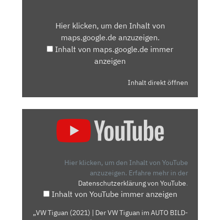
INHALT
VON
Hier klicken, um den Inhalt von
MAPS.GOOGLE.DE
maps.google.de anzuzeigen.
ANZEIGEN
Inhalt von maps.google.de immer
anzeigen
Inhalt direkt öffnen
„VW
TIGUAN
(2021)
|
DER
Hier klicken, um den Inhalt von YouTube
VW
anzuzeigen.
Erfahre mehr in der
Datenschutzerklärung von YouTube
.
TIGUAN
Inhalt von YouTube immer anzeigen
IM
AUTO
„VW Tiguan (2021) | Der VW Tiguan im AUTO BILD-
BILD-