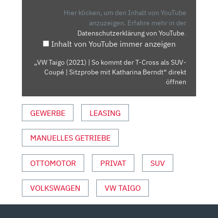
SO
Hier klicken, um den Inhalt von YouTube
KOMMT
anzuzeigen.
Erfahre mehr in der
Datenschutzerklärung von YouTube
.
DER
Inhalt von YouTube immer anzeigen
T-
CROSS
„VW Taigo (2021) | So kommt der T-Cross als SUV-
ALS
Coupé | Sitzprobe mit Katharina Berndt“ direkt
SUV-
öffnen
COUPÉ
| SITZPROBE
GEWERBE
LEASING
MIT
KATHARINA
MANUELLES GETRIEBE
BERNDT“
VON
YOUTUBE
OTTOMOTOR
PRIVAT
SUV
ANZEIGEN
VOLKSWAGEN
VW TAIGO