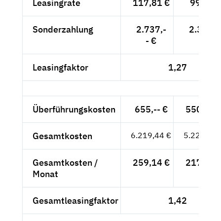
Leasingrate
117,81 €
99,-- €
Sonderzahlung
2.737,-
2.300,-
- €
- €
Leasingfaktor
1,27
Überführungskosten
655,-- €
550,42 
Gesamtkosten
6.219,44 €
5.226,42 
Gesamtkosten /
259,14 €
217,77 
Monat
Gesamtleasingfaktor
1,42