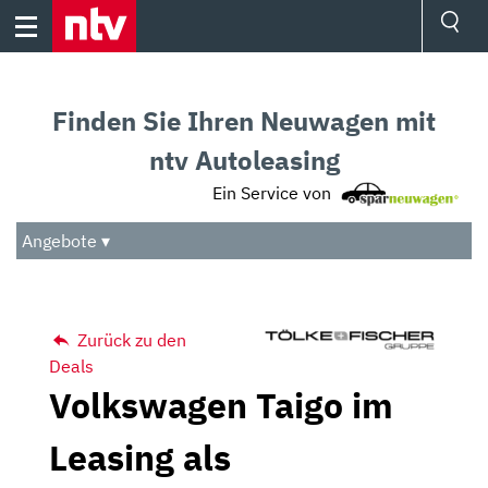
Skip
to
content
Ressorts
Sport
Finden Sie Ihren Neuwagen mit
Börse
Wetter
ntv Autoleasing
TV
Ein Service von
Video
Audio
Angebote ▾
Das Beste
Zurück zu den
Deals
Volkswagen Taigo im
Leasing als