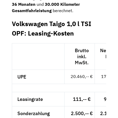
36 Monaten
und
30.000 Kilometer
Gesamtfahrleistung
berechnet.
Volkswagen Taigo 1,0 l TSI
OPF: Leasing-Kosten
Brutto
Netto ex
inkl.
MwSt
MwSt.
UPE
20.460,-- €
17.193,-
Leasingrate
111,-- €
93,28
Sonderzahlung
2.500,-- €
2.100,8