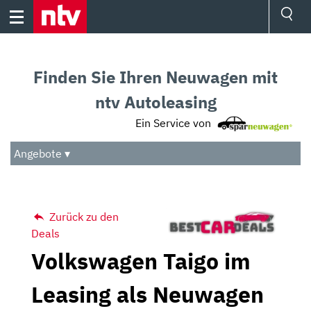
Skip
to
content
Ressorts
Sport
Finden Sie Ihren Neuwagen mit
Börse
Wetter
ntv Autoleasing
TV
Ein Service von
Video
Audio
Angebote ▾
Das Beste
Zurück zu den
Deals
Volkswagen Taigo im
Leasing als Neuwagen