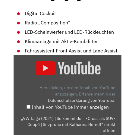
Digital Cockpit
Radio „Composition“
LED-Scheinwerfer und LED-Rückleuchten
Klimaanlage mit Aktiv-Kombifilter
Fahrassistent Front Assist und Lane Assist
„VW
TAIGO
(2021)
|
SO
Hier klicken, um den Inhalt von YouTube
KOMMT
anzuzeigen.
Erfahre mehr in der
Datenschutzerklärung von YouTube
.
DER
Inhalt von YouTube immer anzeigen
T-
CROSS
„VW Taigo (2021) | So kommt der T-Cross als SUV-
ALS
Coupé | Sitzprobe mit Katharina Berndt“ direkt
SUV-
öffnen