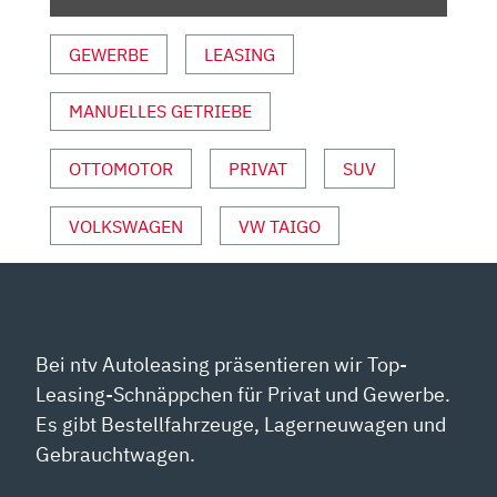
COUPÉ
| SITZPROBE
GEWERBE
LEASING
MIT
KATHARINA
MANUELLES GETRIEBE
BERNDT“
VON
YOUTUBE
OTTOMOTOR
PRIVAT
SUV
ANZEIGEN
VOLKSWAGEN
VW TAIGO
Bei ntv Autoleasing präsentieren wir Top-
Leasing-Schnäppchen für Privat und Gewerbe.
Es gibt Bestellfahrzeuge, Lagerneuwagen und
Gebrauchtwagen.