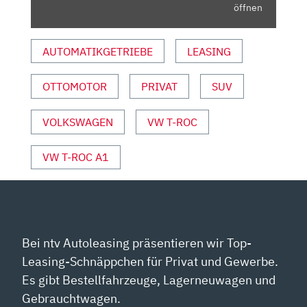
|
öffnen
AUTO
MOTOR
AUTOMATIKGETRIEBE
LEASING
UND
SPORT“
OTTOMOTOR
PRIVAT
SUV
VON
YOUTUBE
ANZEIGEN
VOLKSWAGEN
VW T-ROC
VW T-ROC A1
Bei ntv Autoleasing präsentieren wir Top-
Leasing-Schnäppchen für Privat und Gewerbe.
Es gibt Bestellfahrzeuge, Lagerneuwagen und
Gebrauchtwagen.