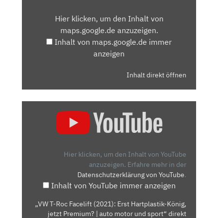
VON
Hier klicken, um den Inhalt von
MAPS.GOOGLE.DE
maps.google.de anzuzeigen.
ANZEIGEN
Inhalt von maps.google.de immer
anzeigen
Inhalt direkt öffnen
„VW
T-
ROC
FACELIFT
(2021):
Hier klicken, um den Inhalt von YouTube
ERST
anzuzeigen.
Erfahre mehr in der
Datenschutzerklärung von YouTube
.
HARTPLASTIK-
Inhalt von YouTube immer anzeigen
KÖNIG,
JETZT
„VW T-Roc Facelift (2021): Erst Hartplastik-König,
PREMIUM?
jetzt Premium? | auto motor und sport“ direkt