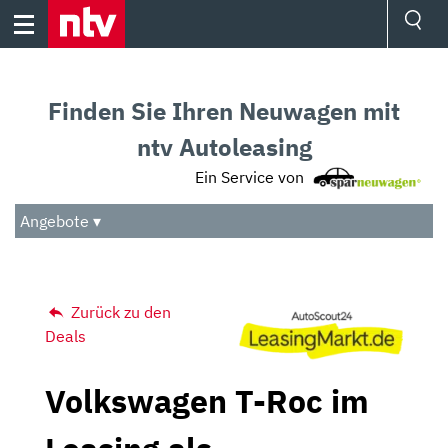
Skip
to
content
Ressorts
Sport
Finden Sie Ihren Neuwagen mit
Börse
Wetter
ntv Autoleasing
TV
Ein Service von
Video
Audio
Angebote ▾
Das Beste
Zurück zu den
Deals
Volkswagen T-Roc im