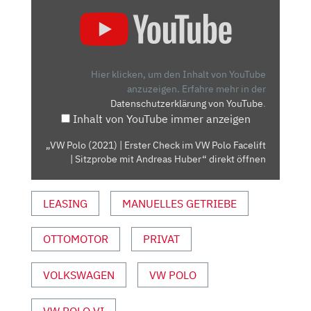
„VW
POLO
(2021)
|
ERSTER
Hier klicken, um den Inhalt von YouTube
CHECK
anzuzeigen.
Erfahre mehr in der
Datenschutzerklärung von YouTube
.
IM
Inhalt von YouTube immer anzeigen
VW
POLO
„VW Polo (2021) | Erster Check im VW Polo Facelift
FACELIFT
| Sitzprobe mit Andreas Huber“ direkt öffnen
|
SITZPROBE
LEASING
MANUELLES GETRIEBE
MIT
ANDREAS
HUBER“
OTTOMOTOR
PRIVAT
VON
YOUTUBE
VOLKSWAGEN
VW POLO
ANZEIGEN
VW POLO VI