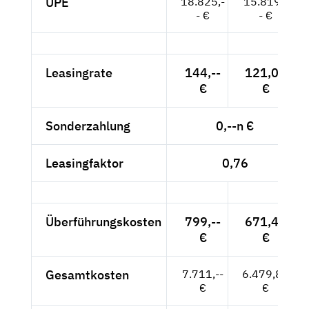
UPE
18.825,-
15.819,-
- €
- €
Leasingrate
144,--
121,01
€
€
Sonderzahlung
0,--n €
Leasingfaktor
0,76
Überführungskosten
799,--
671,43
€
€
Gesamtkosten
7.711,--
6.479,83
€
€