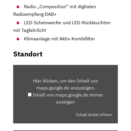
Radio „Composition“ mit digitalen
Radioempfang DAB+
LED-Scheinwerfer und LED-Rückleuchten
mit Tagfahrlicht
Klimaanlage mit Aktiv-Kombifilter
Standort
INHALT
VON
Hier klicken, um den Inhalt von
MAPS.GOOGLE.DE
maps.google.de anzuzeigen.
ANZEIGEN
Inhalt von maps.google.de immer
anzeigen
Inhalt direkt öffnen