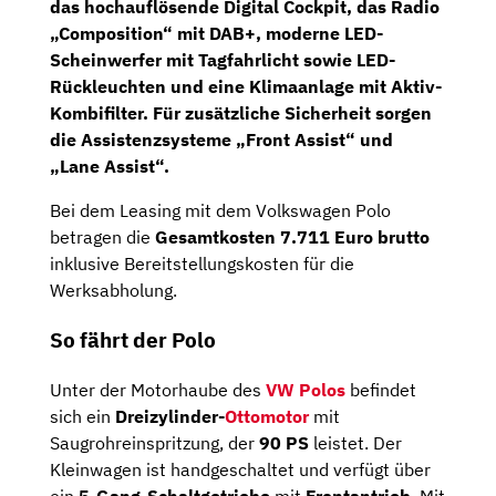
das hochauflösende
Digital Cockpit
, das
Radio
„Composition“
mit
DAB+,
moderne
LED-
Scheinwerfer
mit Tagfahrlicht sowie
LED-
Rückleuchten
und eine
Klimaanlage
mit Aktiv-
Kombifilter. Für zusätzliche Sicherheit sorgen
die Assistenzsysteme „Front Assist“ und
„Lane Assist“.
Bei dem Leasing mit dem Volkswagen Polo
betragen die
Gesamtkosten
7.711 Euro brutto
inklusive Bereitstellungs­kosten für die
Werksabholung.
So fährt der Polo
Unter der Motorhaube des
VW Polos
befindet
sich ein
Dreizylinder-
Ottomotor
mit
Saugrohreinspritzung, der
90 PS
leistet. Der
Kleinwagen ist handgeschaltet und verfügt über
ein
5-Gang-Schaltgetriebe
mit
Frontantrieb
. Mit