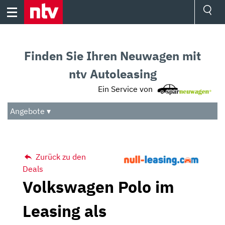
Skip
to
content
Ressorts
Sport
Finden Sie Ihren Neuwagen mit
Börse
Wetter
ntv Autoleasing
TV
Ein Service von
Video
Audio
Angebote ▾
Das Beste
Zurück zu den
Deals
Volkswagen Polo im
Leasing als