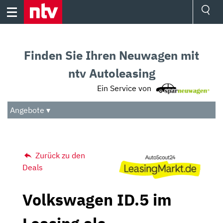
Skip
to
content
Ressorts
Sport
Finden Sie Ihren Neuwagen mit
Börse
Wetter
ntv Autoleasing
TV
Ein Service von
Video
Audio
Angebote ▾
Das Beste
Zurück zu den
Deals
Volkswagen ID.5 im