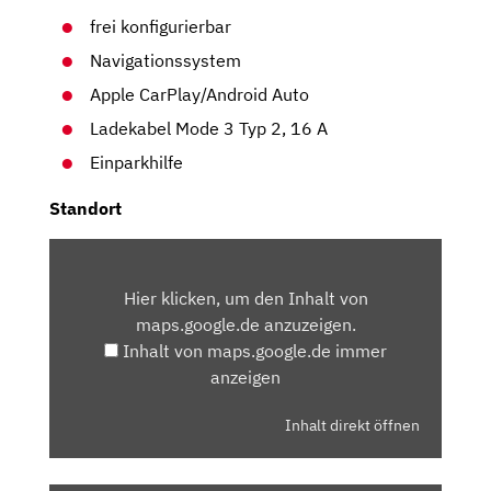
frei konfigurierbar
Navigationssystem
Apple CarPlay/Android Auto
Ladekabel Mode 3 Typ 2, 16 A
Einparkhilfe
Standort
INHALT
VON
Hier klicken, um den Inhalt von
MAPS.GOOGLE.DE
maps.google.de anzuzeigen.
ANZEIGEN
Inhalt von maps.google.de immer
anzeigen
Inhalt direkt öffnen