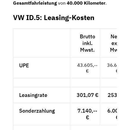
Gesamtfahrleistung
von
40.000 Kilometer
.
VW ID.5: Leasing-Kosten
Brutto
Netto
inkl.
exkl.
Mwst.
Mwst.
UPE
43.605,--
36.643,--
€
€
Leasingrate
301,07 €
253,-- €
Sonderzahlung
7.140,--
6.000,--
€
€