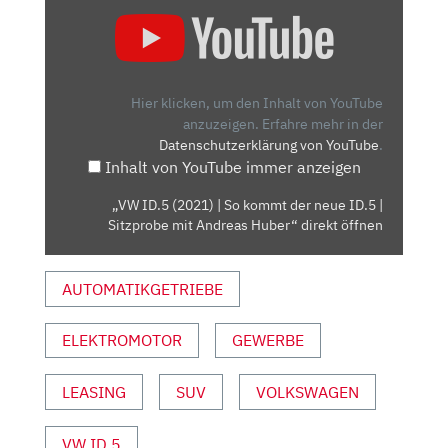
„VW
ID.5
(2021)
|
SO
Hier klicken, um den Inhalt von YouTube
KOMMT
anzuzeigen.
Erfahre mehr in der
Datenschutzerklärung von YouTube
.
DER
Inhalt von YouTube immer anzeigen
NEUE
ID.5
„VW ID.5 (2021) | So kommt der neue ID.5 |
|
Sitzprobe mit Andreas Huber“ direkt öffnen
SITZPROBE
MIT
AUTOMATIKGETRIEBE
ANDREAS
HUBER“
VON
ELEKTROMOTOR
GEWERBE
YOUTUBE
ANZEIGEN
LEASING
SUV
VOLKSWAGEN
VW ID.5