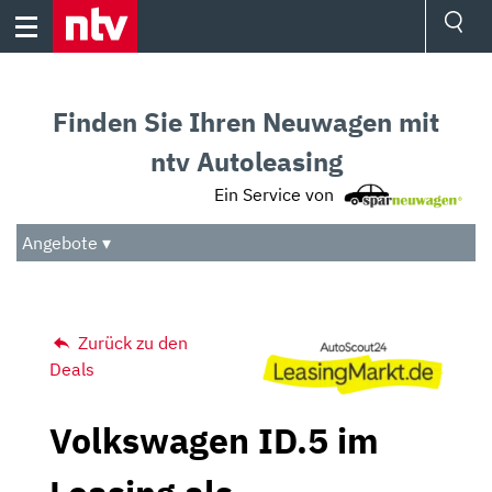
Skip
to
content
Ressorts
Sport
Finden Sie Ihren Neuwagen mit
Börse
Wetter
ntv Autoleasing
TV
Ein Service von
Video
Audio
Angebote ▾
Das Beste
Zurück zu den
Deals
Volkswagen ID.5 im