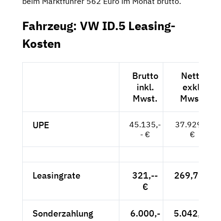
beim Marktführer 562 Euro im Monat brutto.
Fahrzeug: VW ID.5 Leasing-
Kosten
Brutto
Netto
inkl.
exkl.
Mwst.
Mwst.
UPE
45.135,-
37.929,--
- €
€
Leasingrate
321,--
269,75 €
€
Sonderzahlung
6.000,-
5.042,02