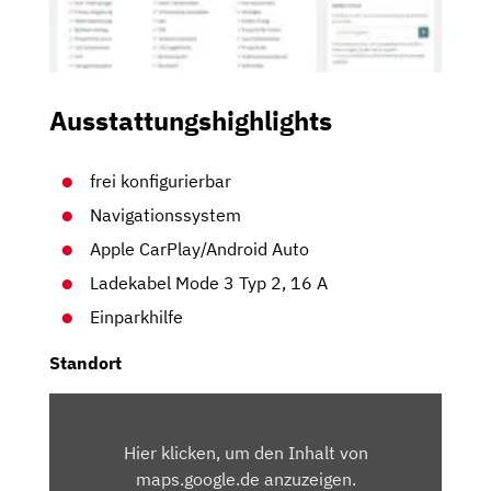
Ausstattungshighlights
frei konfigurierbar
Navigationssystem
Apple CarPlay/Android Auto
Ladekabel Mode 3 Typ 2, 16 A
Einparkhilfe
Standort
INHALT
VON
Hier klicken, um den Inhalt von
MAPS.GOOGLE.DE
maps.google.de anzuzeigen.
ANZEIGEN