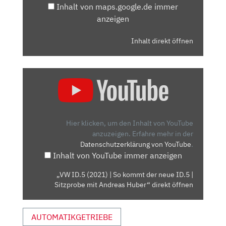
Inhalt von maps.google.de immer
anzeigen
Inhalt direkt öffnen
„VW
ID.5
(2021)
|
SO
Hier klicken, um den Inhalt von YouTube
KOMMT
anzuzeigen.
Erfahre mehr in der
Datenschutzerklärung von YouTube
.
DER
Inhalt von YouTube immer anzeigen
NEUE
ID.5
„VW ID.5 (2021) | So kommt der neue ID.5 |
|
Sitzprobe mit Andreas Huber“ direkt öffnen
SITZPROBE
MIT
AUTOMATIKGETRIEBE
ANDREAS