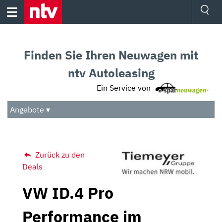
Skip
to
content
Ressorts
Sport
Finden Sie Ihren Neuwagen mit
Börse
Wetter
ntv Autoleasing
TV
Ein Service von
Video
Audio
Angebote ▾
Das Beste
Zurück zu den
Deals
VW ID.4 Pro
Performance im