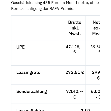
Geschäftsleasing 435 Euro im Monat netto, ohne
Berücksichtigung der BAFA-Prämie.
Brutto
Netto
inkl.
exkl.
Mwst.
Mwst.
UPE
47.128,--
39.603,-
€
- €
Leasingrate
272,51 €
299,--
€
Sonderzahlung
7.140,--
6.000,-
€
- €
Leasingfaktor
1,07