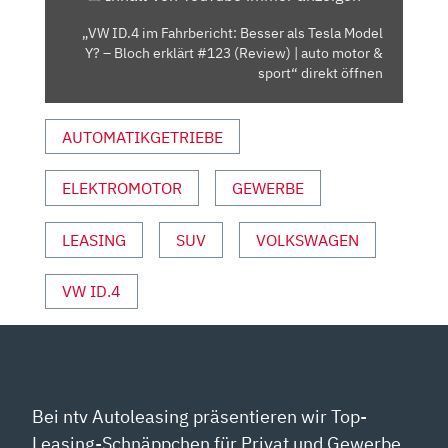
Y?
„VW ID.4 im Fahrbericht: Besser als Tesla Model
–
Y? – Bloch erklärt #123 (Review) | auto motor &
BLOCH
sport“ direkt öffnen
ERKLÄRT
#123
AUTOMATIKGETRIEBE
(REVIEW)
|
ELEKTROMOTOR
GEWERBE
AUTO
MOTOR
&
LEASING
SUV
VOLKSWAGEN
SPORT“
VON
VW ID.4
YOUTUBE
ANZEIGEN
Bei ntv Autoleasing präsentieren wir Top-
Leasing-Schnäppchen für Privat und Gewerbe.