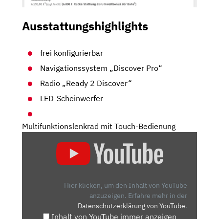
Ausstattungshighlights
frei konfigurierbar
Navigationssystem „Discover Pro“
Radio „Ready 2 Discover“
LED-Scheinwerfer
Multifunktionslenkrad mit Touch-Bedienung
„VW
ID.4
IM
FAHRBERICHT:
BESSER
Hier klicken, um den Inhalt von YouTube
ALS
anzuzeigen.
Erfahre mehr in der
Datenschutzerklärung von YouTube
.
TESLA
Inhalt von YouTube immer anzeigen
MODEL