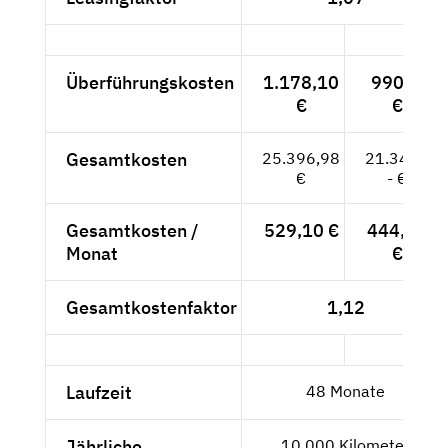
Überführungskosten
1.178,10
990,--
€
€
Gesamtkosten
25.396,98
21.342,-
€
- €
Gesamtkosten /
529,10 €
444,63
Monat
€
Gesamtkostenfaktor
1,12
Laufzeit
48 Monate
Jährliche
10.000 Kilometer