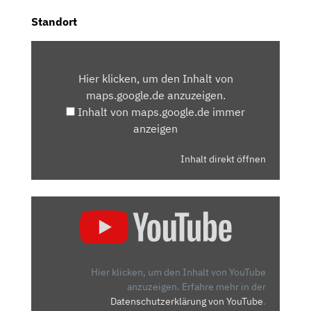
Standort
INHALT
VON
Hier klicken, um den Inhalt von
MAPS.GOOGLE.DE
maps.google.de anzuzeigen.
ANZEIGEN
Inhalt von maps.google.de immer
anzeigen
Inhalt direkt öffnen
„TOYOTA
YARIS
(2020):
IST
DER
Hier klicken, um den Inhalt von YouTube
HYBRID
anzuzeigen.
Erfahre mehr in der
Datenschutzerklärung von YouTube
.
WIEDER