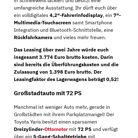
in Schneeweiß lackiert und besitzt eine
umfangreiche Ausstattung. Ihr dürft euch über
ein volldigitales
4,2″-Fahrerinfodisplay
, ein
7″-
Multimedia-Touchscreen
samt Smartphone
Integration und Bluetooth-Schnittstelle, eine
Rückfahrkamera
und vieles mehr freuen.
Das Leasing über zwei Jahre würde euch
insgesamt
3.774
Euro brutto kosten. Darin
sind bereits die
Überführungskosten
und die
Zulassung
von
1.398
Euro brutto
. Der
Leasingfaktor des Lagerwagens beträgt 0,52!
Großstadtauto mit 72 PS
Manchmal ist weniger Auto mehr, gerade in
Großstädten mit ihrem Parkplatzmangel! Der
Toyota Yaris besitzt einen sparsamen
Dreizylinder-
Ottomotor
mit
72 PS
und verfügt
über ein
5-Gang-Schaltgetriebe
mit