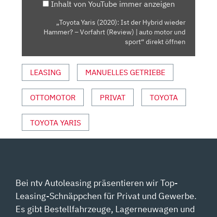
Inhalt von YouTube immer anzeigen
HAMMER?
–
„Toyota Yaris (2020): Ist der Hybrid wieder
VORFAHRT
Hammer? – Vorfahrt (Review) | auto motor und
(REVIEW)
sport“ direkt öffnen
|
AUTO
LEASING
MANUELLES GETRIEBE
MOTOR
UND
OTTOMOTOR
PRIVAT
TOYOTA
SPORT“
VON
YOUTUBE
TOYOTA YARIS
ANZEIGEN
Bei ntv Autoleasing präsentieren wir Top-
Leasing-Schnäppchen für Privat und Gewerbe.
Es gibt Bestellfahrzeuge, Lagerneuwagen und