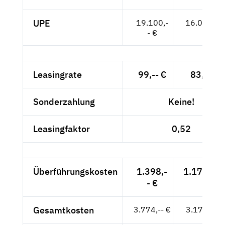
UPE
19.100,-
16.050,-- 
- €
Leasingrate
99,-- €
83,19 €
Sonderzahlung
Keine!
Leasingfaktor
0,52
Überführungskosten
1.398,-
1.174,79 
- €
Gesamtkosten
3.774,-- €
3.171,43 