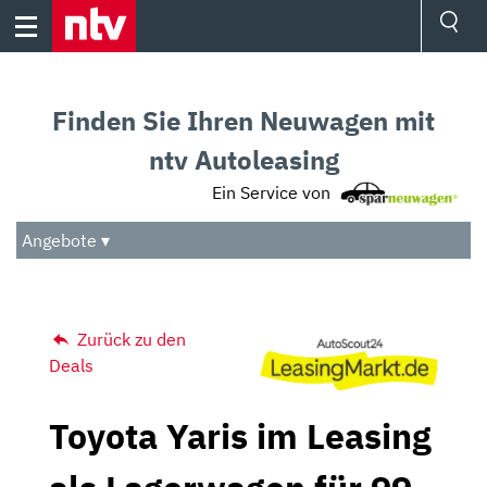
Skip
to
content
Ressorts
Sport
Finden Sie Ihren Neuwagen mit
Börse
Wetter
ntv Autoleasing
TV
Ein Service von
Video
Audio
Angebote ▾
Das Beste
Zurück zu den
Deals
Toyota Yaris im Leasing