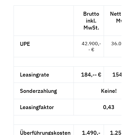
Brutto
Netto exkl
inkl.
MwSt.
MwSt.
UPE
42.900,-
36.050,-- 
- €
Leasingrate
184,-- €
154,62 €
Sonderzahlung
Keine!
Leasingfaktor
0,43
Überführungskosten
1.490,-
1.252,10 