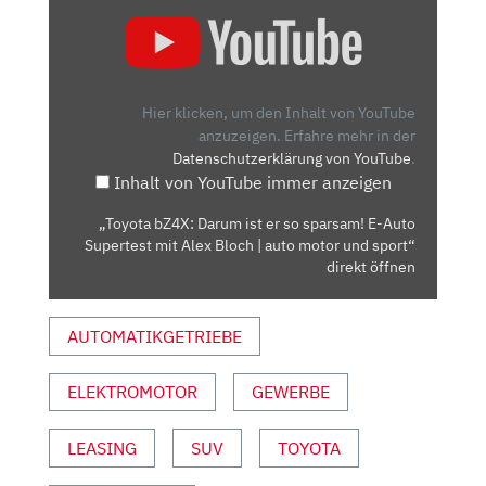
„TOYOTA
BZ4X:
DARUM
IST
ER
Hier klicken, um den Inhalt von YouTube
SO
anzuzeigen.
Erfahre mehr in der
Datenschutzerklärung von YouTube
.
SPARSAM!
Inhalt von YouTube immer anzeigen
E-
AUTO
„Toyota bZ4X: Darum ist er so sparsam! E-Auto
SUPERTEST
Supertest mit Alex Bloch | auto motor und sport“
MIT
direkt öffnen
ALEX
BLOCH
AUTOMATIKGETRIEBE
|
AUTO
ELEKTROMOTOR
GEWERBE
MOTOR
UND
SPORT“
LEASING
SUV
TOYOTA
VON