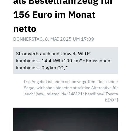
als Bestellfahrzeug für
156 Euro im Monat
netto
DONNERSTAG, 8. MAI 2025 UM 17:09
Stromverbrauch und Umwelt WLTP:
kombiniert: 14,4 kWh/100 km* • Emissionen:
kombiniert: 0 g/km CO
*
2
Das Angebot ist leider schon vergriffen. Doch keine
Sorge, wir haben hier eine attraktive Alternative für
euch!
[snw_related id=“148121″ headline=“Toyota
bZ4X“]