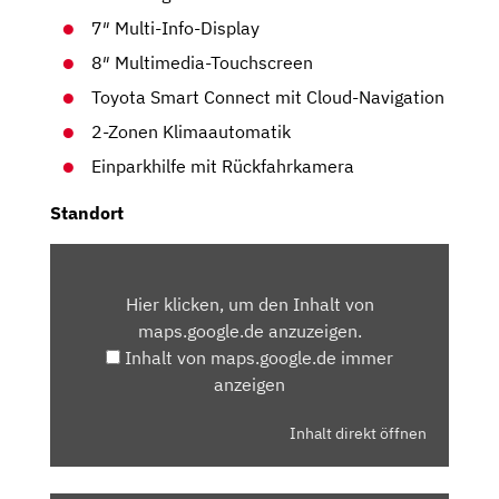
7″ Multi-Info-Display
8″ Multimedia-Touchscreen
Toyota Smart Connect mit Cloud-Navigation
2-Zonen Klimaautomatik
Einparkhilfe mit Rückfahrkamera
Standort
INHALT
VON
Hier klicken, um den Inhalt von
MAPS.GOOGLE.DE
maps.google.de anzuzeigen.
ANZEIGEN
Inhalt von maps.google.de immer
anzeigen
Inhalt direkt öffnen