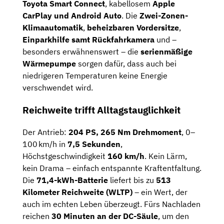
Toyota Smart Connect
, kabellosem
Apple
CarPlay und Android Auto
. Die
Zwei-Zonen-
Klimaautomatik
,
beheizbaren Vordersitze
,
Einparkhilfe samt Rückfahrkamera
und –
besonders erwähnenswert – die
serienmäßige
Wärmepumpe
sorgen dafür, dass auch bei
niedrigeren Temperaturen keine Energie
verschwendet wird.
Reichweite trifft Alltagstauglichkeit
Der Antrieb:
204 PS, 265 Nm Drehmoment
, 0–
100 km/h in
7,5 Sekunden
,
Höchstgeschwindigkeit
160 km/h
. Kein Lärm,
kein Drama – einfach entspannte Kraftentfaltung.
Die
71,4-kWh-Batterie
liefert bis zu
513
Kilometer Reichweite (WLTP)
– ein Wert, der
auch im echten Leben überzeugt. Fürs Nachladen
reichen
30 Minuten an der DC-Säule
, um den