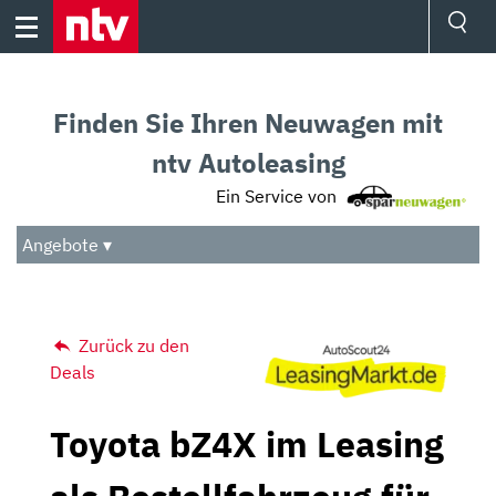
Skip
to
content
Ressorts
Sport
Finden Sie Ihren Neuwagen mit
Börse
Wetter
ntv Autoleasing
TV
Ein Service von
Video
Audio
Angebote ▾
Das Beste
Zurück zu den
Deals
Toyota bZ4X im Leasing