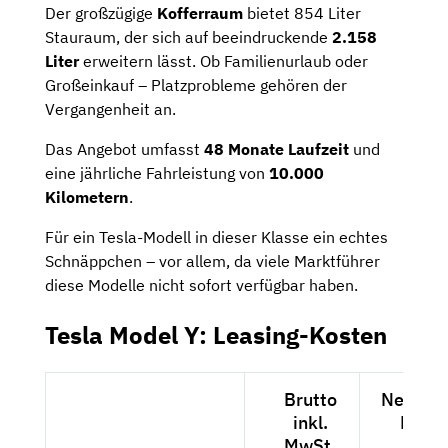
Der großzügige
Kofferraum
bietet 854 Liter
Stauraum, der sich auf beeindruckende
2.158
Liter
erweitern lässt. Ob Familienurlaub oder
Großeinkauf – Platzprobleme gehören der
Vergangenheit an.
Das Angebot umfasst
48 Monate Laufzeit
und
eine jährliche Fahrleistung von
10.000
Kilometern
.
Für ein Tesla-Modell in dieser Klasse ein echtes
Schnäppchen – vor allem, da viele Marktführer
diese Modelle nicht sofort verfügbar haben.
Tesla Model Y: Leasing-Kosten
Brutto
Netto ex
inkl.
MwSt
MwSt.