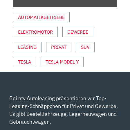
ATTHIAS M
ALMEDIE“ V
AUTOMATIKGETRIEBE
ON Y
OUTUBE A
ELEKTROMOTOR
GEWERBE
NZEIGEN
LEASING
PRIVAT
SUV
TESLA
TESLA MODEL Y
Bei ntv Autoleasing präsentieren wir Top-
Leasing-Schnäppchen für Privat und Gewerbe.
Es gibt Bestellfahrzeuge, Lagerneuwagen und
Gebrauchtwagen.