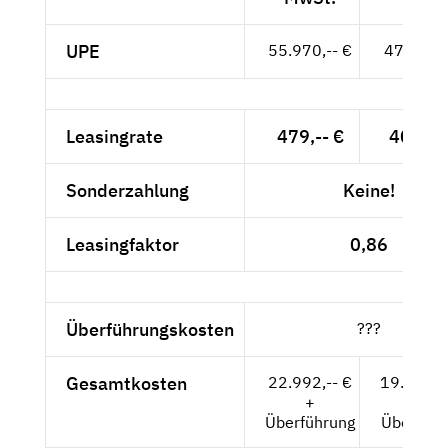
UPE
55.970,-- €
47.034,-
Leasingrate
479,-- €
402,52
Sonderzahlung
Keine!
Leasingfaktor
0,86
Überführungskosten
???
Gesamtkosten
22.992,-- €
19.321,0
+
+
Überführung
Überführ