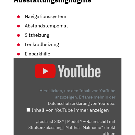
Navigationssystem
Abstandstempomat
Sitzheizung
Lenkradheizung
Einparkhilfe
„TESLA
IST
S3XY
|
MODEL
Hier klicken, um den Inhalt von YouTube
Y
anzuzeigen.
Erfahre mehr in der
Datenschutzerklärung von YouTube
.
–
Inhalt von YouTube immer anzeigen
RAUMSCHIFF
MIT
„Tesla ist S3XY | Model Y – Raumschiff mit
STRASSENZULASSUNG |
Straßenzulassung | Matthias Malmedie“ direkt
M
öffnen