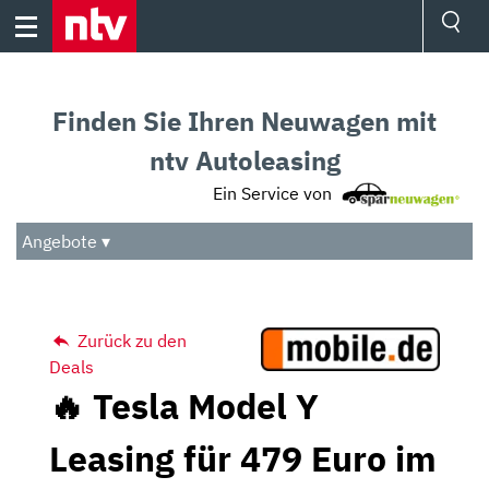
Skip
to
content
Ressorts
Sport
Finden Sie Ihren Neuwagen mit
Börse
Wetter
ntv Autoleasing
TV
Ein Service von
Video
Audio
Angebote ▾
Das Beste
Zurück zu den
Deals
🔥 Tesla Model Y
Leasing für 479 Euro im