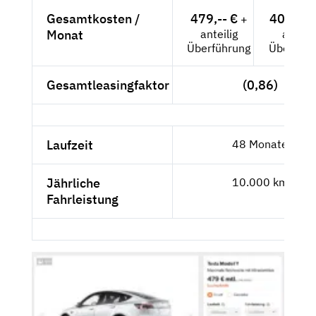
Gesamtkosten /
479,-- €
402,52 
+
Monat
anteilig
anteili
Überführung
Überführ
Gesamtleasingfaktor
(0,86)
Laufzeit
48 Monate
Jährliche
10.000 km
Fahrleistung