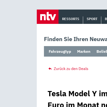
Skip
to
RESSORTS
SPORT
content
Finden Sie Ihren Neuwa
Fahrzeugtyp
Marken
Belie
Zurück zu den Deals
Tesla Model Y im
Euro im Monat n