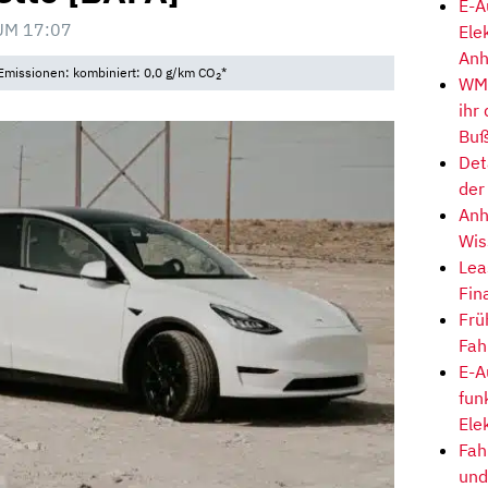
E-A
UM 17:07
Ele
Anh
Emissionen: kombiniert: 0,0 g/km CO
*
2
WM-
ihr
Buß
Det
der
Anh
Wis
Lea
Fin
Frü
Fah
E-A
fun
Ele
Fah
und