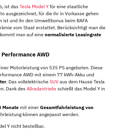
b, ist das
Tesla Model Y
für eine staatliche
 ausgezeichnet, für die ihr in Vorkasse gehen
en ist und ihr den Umweltbonus beim BAFA
rämie vom Staat erstattet. Berücksichtigt man die
, kommt man auf eine
normalisierte Leasingrate
on Performance AWD
einer Motorleistung von 535 PS angeboten. Diese
 Performance AWD mit einem 77 kWh-Akku und
ter
. Das vollelektrische
SUV
aus dem Hause Tesla
ren. Dank des
Allradantriebs
schießt das Model Y in
8 Monate
mit einer
Gesamtfahrleistung von
Fahrleistung können angepasst werden.
el Y nicht bestellbar.