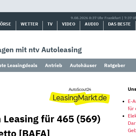
9.08.2026 8:37 Uhr Frankfurt | 7:37 U
BÖRSE
WETTER
TV
VIDEO
AUDIO
DAS BESTE
gen mit ntv Autoleasing
bte Leasingdeals
Antrieb
Autohäuser
Ratgeber
Uns
E-A
für
 Leasing für 465 (569)
Ele
Dar
etto [BAFA]
Geb