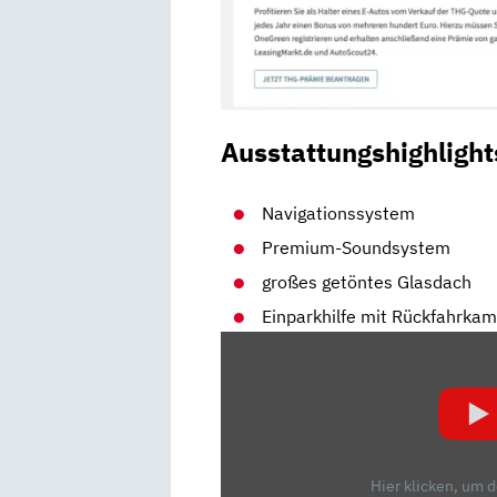
Ausstattungshighlight
Navigationssystem
Premium-Soundsystem
großes getöntes Glasdach
Einparkhilfe mit Rückfahrka
„TESLA
IST
S3XY
|
MODEL
Y
Hier klicken, um 