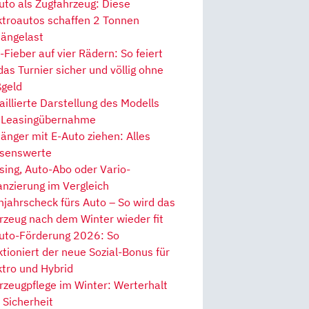
uto als Zugfahrzeug: Diese
ktroautos schaffen 2 Tonnen
ängelast
Fieber auf vier Rädern: So feiert
 das Turnier sicher und völlig ohne
geld
aillierte Darstellung des Modells
 Leasingübernahme
änger mit E-Auto ziehen: Alles
senswerte
sing, Auto-Abo oder Vario-
anzierung im Vergleich
hjahrscheck fürs Auto – So wird das
rzeug nach dem Winter wieder fit
uto-Förderung 2026: So
ktioniert der neue Sozial-Bonus für
ktro und Hybrid
rzeugpflege im Winter: Werterhalt
 Sicherheit