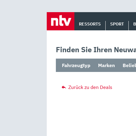
Skip
to
RESSORTS
SPORT
content
Finden Sie Ihren Neuwa
Fahrzeugtyp
Marken
Belie
Zurück zu den Deals