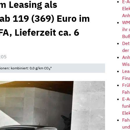
m Leasing als
E-A
Ele
ab 119 (369) Euro im
Anh
WM-
A, Lieferzeit ca. 6
ihr
Buß
Det
der
:05
Anh
Wis
ionen: kombiniert: 0,0 g/km CO
*
2
Lea
Fin
Frü
Fah
E-A
fun
Ele
Fah
und