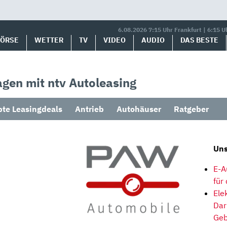
6.08.2026 7:15 Uhr Frankfurt | 6:15 U
BÖRSE
WETTER
TV
VIDEO
AUDIO
DAS BESTE
gen mit ntv Autoleasing
bte Leasingdeals
Antrieb
Autohäuser
Ratgeber
Uns
E-A
für
Ele
Dar
Geb