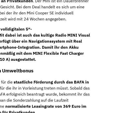
o an Privatkunden
. Der Mini ist ein Dauerbrenner
 Gesicht. Bei dem Deal handelt es sich um eine
ei der ihr den Mini Cooper SE individuell
rzeit wird mit 24 Wochen angegeben.
m
volldigitalen 5″-
Mit dabei ist auch das kultige
Radio MINI Visual
erfügt über ein
Navigationssystem
mit
Real
rtphone-Integration. Damit ihr den Akku
rienmäßig mit dem
MINI Flexible Fast Charger
10 A) ausgestattet.
en Umweltbonus
 für die
staatliche Förderung durch das BAFA in
 für die ihr in Vorleistung treten müsst. Sobald das
AFA erfolgreich beantragt wurde, bekommt ihr das
an die Sonderzahlung auf die Laufzeit
ine
normalisierte Leasingrate von 369 Euro im
o für Privatkunden
.