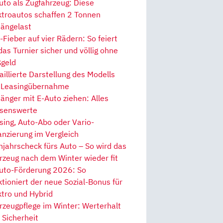
uto als Zugfahrzeug: Diese
ktroautos schaffen 2 Tonnen
ängelast
Fieber auf vier Rädern: So feiert
 das Turnier sicher und völlig ohne
geld
aillierte Darstellung des Modells
 Leasingübernahme
änger mit E-Auto ziehen: Alles
senswerte
sing, Auto-Abo oder Vario-
anzierung im Vergleich
hjahrscheck fürs Auto – So wird das
rzeug nach dem Winter wieder fit
uto-Förderung 2026: So
ktioniert der neue Sozial-Bonus für
ktro und Hybrid
rzeugpflege im Winter: Werterhalt
 Sicherheit