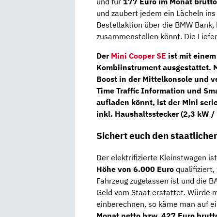
und für
177 Euro im Monat brutt
und zaubert jedem ein Lächeln ins
Bestellaktion über die BMW Bank, b
zusammenstellen könnt. Die Liefe
Der
Mini Cooper SE
ist mit eine
Kombiinstrument
ausgestattet. 
Boost
in der Mittelkonsole und v
Time Traffic Information
und Sma
aufladen könnt, ist der Mini se
inkl. Haushaltsstecker (2,3 kW / 
Sichert euch den staatlich
Der elektrifizierte Kleinstwagen ist
Höhe von 6.000 Euro
qualifiziert,
Fahrzeug zugelassen ist und die B
Geld vom Staat erstattet. Würde m
einberechnen, so käme man auf e
Monat netto bzw. 427 Euro brutt