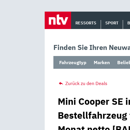
Skip
to
RESSORTS
SPORT
content
Finden Sie Ihren Neuwa
Fahrzeugtyp
Marken
Belie
Zurück zu den Deals
Mini Cooper SE i
Bestellfahrzeug 
Monat netto [BA