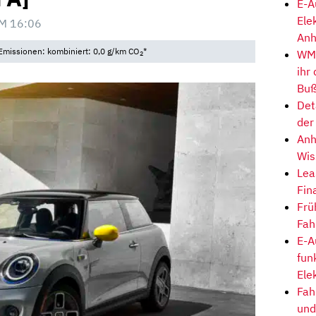
E-A
Ele
M 16:06
Anh
Emissionen: kombiniert: 0,0 g/km CO
*
WM-
2
ihr
Buß
Det
der
Anh
Wis
Lea
Fin
Frü
Fah
E-A
fun
Ele
Fah
und