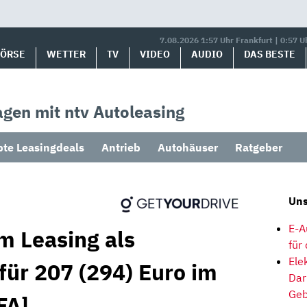
7.08.2026 1:57 Uhr Frankfurt | 0:57 U
BÖRSE
WETTER
TV
VIDEO
AUDIO
DAS BESTE
gen mit ntv Autoleasing
bte Leasingdeals
Antrieb
Autohäuser
Ratgeber
Uns
E-A
m Leasing als
für
Ele
für 207 (294) Euro im
Dar
Geb
FA]