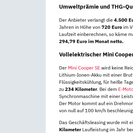
Umweltprämie und THG-Quo
Der Anbieter verlangt die
4.500 E
Jahren in Höhe von
720 Euro
im V
Laufzeit einberechnen, so käme m
294,79 Euro im Monat netto.
Vollelektrischer Mini Coope
Der
Mini Cooper SE
wird keine Rei
Lithium-Ionen-Akku mit einer Brut
Flüssigkeitskühlung, für heiße Tag
zu
234 Kilometer
. Bei dem
E-Moto
Synchronmaschine mit einer Leist
Der Motor kommt auf ein Drehmom
von null auf 100 km/h beschleunig
Das Geschäftsleasing wurde mit ei
Kilometer
Laufleistung im Jahr be