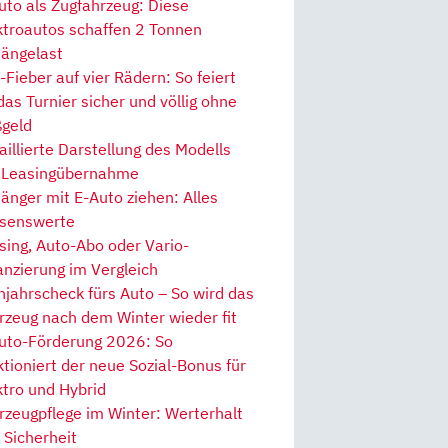
uto als Zugfahrzeug: Diese
ktroautos schaffen 2 Tonnen
ängelast
Fieber auf vier Rädern: So feiert
 das Turnier sicher und völlig ohne
geld
aillierte Darstellung des Modells
 Leasingübernahme
änger mit E-Auto ziehen: Alles
senswerte
sing, Auto-Abo oder Vario-
anzierung im Vergleich
hjahrscheck fürs Auto – So wird das
rzeug nach dem Winter wieder fit
uto-Förderung 2026: So
ktioniert der neue Sozial-Bonus für
ktro und Hybrid
rzeugpflege im Winter: Werterhalt
 Sicherheit