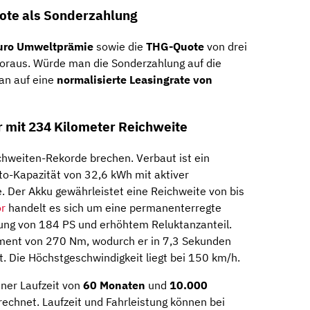
te als Sonderzahlung
uro Umweltprämie
sowie die
THG-Quote
von drei
oraus. Würde man die Sonderzahlung auf die
an auf eine
normalisierte Leasingrate von
r mit 234 Kilometer Reichweite
chweiten-Rekorde brechen. Verbaut ist ein
to-Kapazität von 32,6 kWh mit aktiver
e. Der Akku gewährleistet eine Reichweite von bis
r
handelt es sich um eine permanenterregte
ung von 184 PS und erhöhtem Reluktanzanteil.
ent von 270 Nm, wodurch er in 7,3 Sekunden
t. Die Höchstgeschwindigkeit liegt bei 150 km/h.
ner Laufzeit von
60 Monaten
und
10.000
rechnet. Laufzeit und Fahrleistung können bei