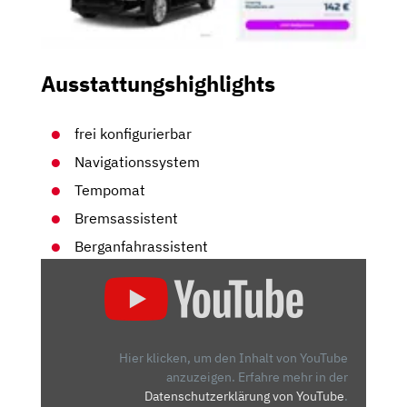
Ausstattungshighlights
frei konfigurierbar
Navigationssystem
Tempomat
Bremsassistent
Berganfahrassistent
„MINI
COOPER
SE
(2021):
REICHT
Hier klicken, um den Inhalt von YouTube
DAS
anzuzeigen.
Erfahre mehr in der
Datenschutzerklärung von YouTube
.
UPDATE