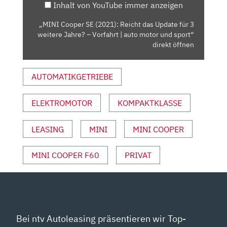
Inhalt von YouTube immer anzeigen
FÜR
3
„MINI Cooper SE (2021): Reicht das Update für 3
WEITERE
weitere Jahre? – Vorfahrt | auto motor und sport“
JAHRE?
direkt öffnen
–
VORFAHRT
AUTOMATIKGETRIEBE
|
AUTO
ELEKTROMOTOR
KOMPAKTKLASSE
MOTOR
UND
SPORT“
LEASING
MINI
MINI COOPER
VON
YOUTUBE
MINI COOPER F60
PRIVAT
ANZEIGEN
Bei ntv Autoleasing präsentieren wir Top-