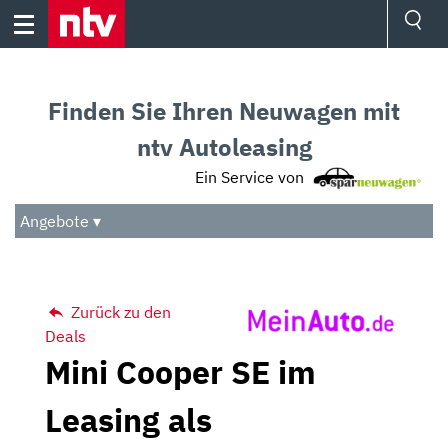
Skip
to
content
Ressorts
Sport
Finden Sie Ihren Neuwagen mit
Börse
Wetter
ntv Autoleasing
TV
Ein Service von
Video
Audio
Angebote ▾
Das Beste
Zurück zu den
Deals
Mini Cooper SE im
Leasing als