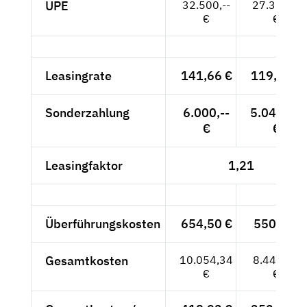
UPE
32.500,--
27.311,--
€
€
Leasingrate
141,66 €
119,04 €
Sonderzahlung
6.000,--
5.042,02
€
€
Leasingfaktor
1,21
Überführungskosten
654,50 €
550,-- €
Gesamtkosten
10.054,34
8.449,03
€
€