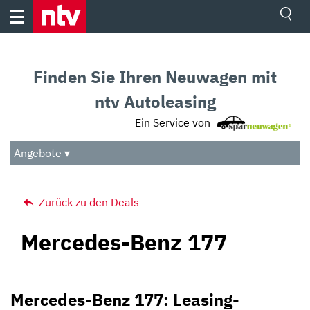
Skip
to
content
Ressorts
Sport
Finden Sie Ihren Neuwagen mit
Börse
Wetter
ntv Autoleasing
TV
Ein Service von
Video
Audio
Angebote ▾
Das Beste
Zurück zu den Deals
Mercedes-Benz 177
Mercedes-Benz 177: Leasing-