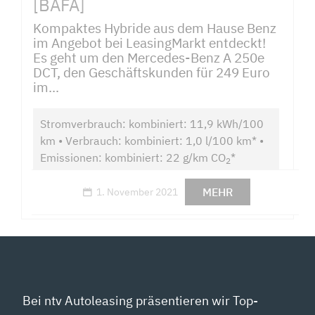
[BAFA]
Kompaktes Hybride aus dem Hause Benz
im Angebot bei LeasingMarkt entdeckt!
Es geht um den Mercedes-Benz A 250e
DCT, den Geschäftskunden für 249 Euro
im...
Stromverbrauch: kombiniert: 11,9 kWh/100
km • Verbrauch: kombiniert: 1,0 l/100 km* •
Emissionen: kombiniert: 22 g/km CO
*
2
MEHR
1. November 2021
Bei ntv Autoleasing präsentieren wir Top-