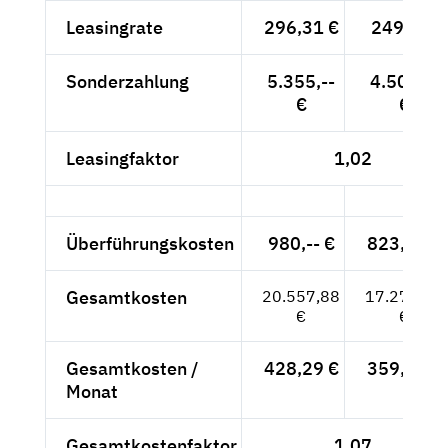
Leasingrate
296,31 €
249,-- €
Sonderzahlung
5.355,--
4.500,--
€
€
Leasingfaktor
1,02
Überführungskosten
980,-- €
823,53 €
Gesamtkosten
20.557,88
17.275,53
€
€
Gesamtkosten /
428,29 €
359,91 €
Monat
Gesamtkostenfaktor
1,07