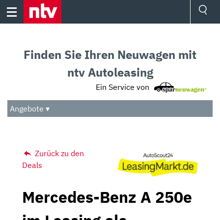
Skip
to
content
Ressorts
Sport
Finden Sie Ihren Neuwagen mit
Börse
Wetter
ntv Autoleasing
TV
Ein Service von
Video
Audio
Angebote ▾
Das Beste
Zurück zu den
Deals
Mercedes-Benz A 250e