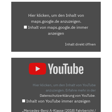
INHALT
VON
Hier klicken, um den Inhalt von
MAPS.GOOGLE.DE
maps.google.de anzuzeigen.
ANZEIGEN
Inhalt von maps.google.de immer
anzeigen
Inhalt direkt öffnen
„MERCEDES-
BENZ
A-
KLASSE
(2018)
Hier klicken, um den Inhalt von YouTube
FAHRBERICHT
anzuzeigen.
Erfahre mehr in der
Datenschutzerklärung von YouTube
.
/
Inhalt von YouTube immer anzeigen
REVIEW“
VON
„Mercedes-Benz A-Klasse (2018) Fahrbericht /