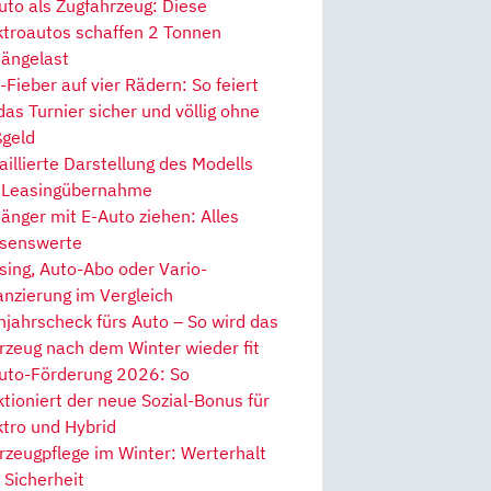
uto als Zugfahrzeug: Diese
ktroautos schaffen 2 Tonnen
ängelast
Fieber auf vier Rädern: So feiert
 das Turnier sicher und völlig ohne
geld
aillierte Darstellung des Modells
 Leasingübernahme
änger mit E-Auto ziehen: Alles
senswerte
sing, Auto-Abo oder Vario-
anzierung im Vergleich
hjahrscheck fürs Auto – So wird das
rzeug nach dem Winter wieder fit
uto-Förderung 2026: So
ktioniert der neue Sozial-Bonus für
ktro und Hybrid
rzeugpflege im Winter: Werterhalt
 Sicherheit