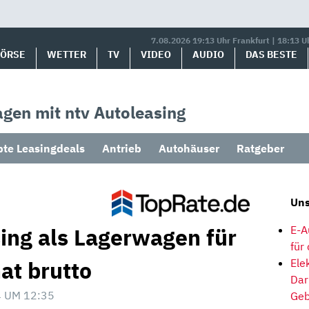
7.08.2026 19:13 Uhr Frankfurt | 18:13 U
BÖRSE
WETTER
TV
VIDEO
AUDIO
DAS BESTE
gen mit ntv Autoleasing
bte Leasingdeals
Antrieb
Autohäuser
Ratgeber
Uns
ng als Lagerwagen für
E-A
für
at brutto
Ele
Dar
 UM 12:35
Geb