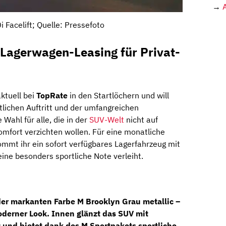
→
Facelift; Quelle: Pressefoto
Lagerwagen-Leasing für Privat-
ktuell bei
TopRate
in den Startlöchern und will
lichen Auftritt und der umfangreichen
 Wahl für alle, die in der
SUV-Welt
nicht auf
mfort verzichten wollen. Für eine monatliche
mmt ihr ein sofort verfügbares Lagerfahrzeug mit
ne besonders sportliche Note verleiht.
 der markanten Farbe
M Brooklyn Grau metallic
–
oderner Look. Innen glänzt das SUV mit
z
und bietet dank des
M Sportpakets
sportliche