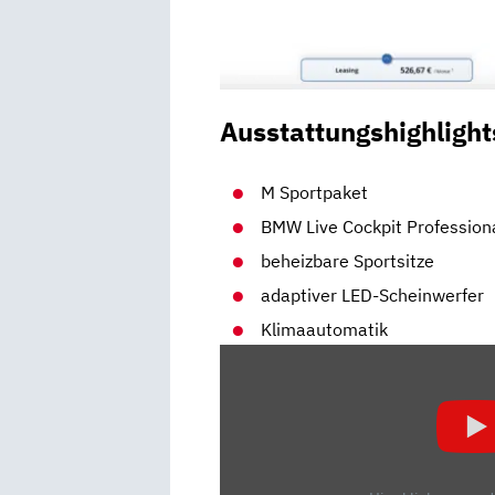
Ausstattungshighlight
M Sportpaket
BMW Live Cockpit Profession
beheizbare Sportsitze
adaptiver LED-Scheinwerfer
Klimaautomatik
„BMW
X4
M40I
2019
FÜR
86.000