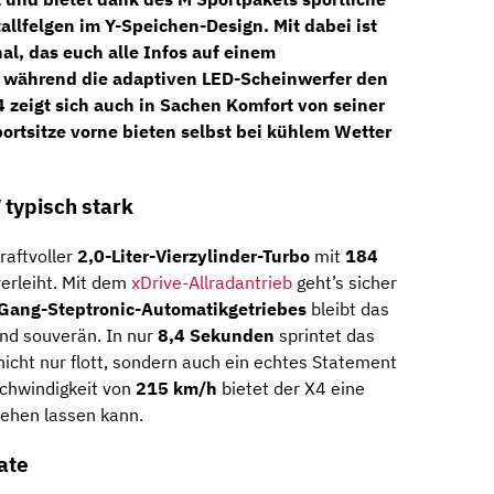
allfelgen im Y-Speichen-Design. Mit dabei ist
nal
, das euch alle Infos auf einem
, während die
adaptiven LED-Scheinwerfer
den
 zeigt sich auch in Sachen Komfort von seiner
ortsitze
vorne bieten selbst bei kühlem Wetter
 typisch stark
raftvoller
2,0-Liter-Vierzylinder-Turbo
mit
184
verleiht. Mit dem
xDrive-Allradantrieb
geht’s sicher
Gang-Steptronic-Automatikgetriebes
bleibt das
und souverän. In nur
8,4 Sekunden
sprintet das
nicht nur flott, sondern auch ein echtes Statement
schwindigkeit von
215 km/h
bietet der X4 eine
sehen lassen kann.
ate