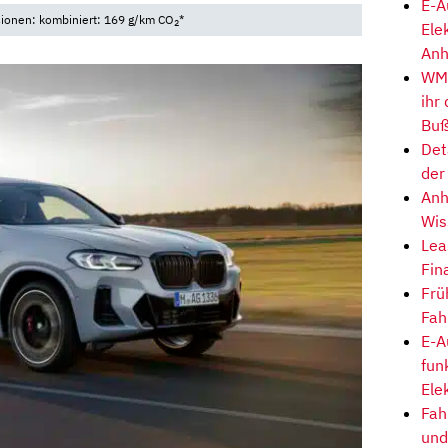
E-A
sionen: kombiniert: 169 g/km CO
*
2
Ele
Anh
WM-
ihr
Buß
Det
der
Anh
Wis
Lea
Fin
Frü
Fah
E-A
fun
Ele
Fah
und