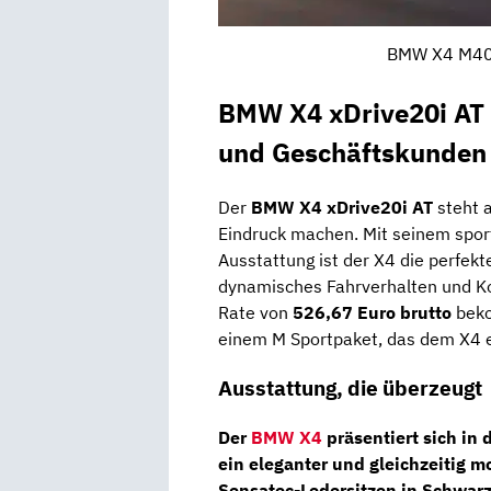
BMW X4 M40i 
BMW X4 xDrive20i AT 
und Geschäftskunden
Der
BMW X4 xDrive20i AT
steht a
Eindruck machen. Mit seinem sport
Ausstattung ist der X4 die perfekte
dynamisches Fahrverhalten und Ko
Rate von
526,67 Euro brutto
beko
einem M Sportpaket, das dem X4 ei
Ausstattung, die überzeugt
Der
BMW X4
präsentiert sich in
ein eleganter und gleichzeitig m
Sensatec-Ledersitzen in Schwar