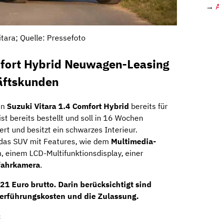
→
itara; Quelle: Pressefoto
mfort Hybrid Neuwagen-Leasing
häftskunden
en
Suzuki Vitara 1.4 Comfort Hybrid
bereits für
ist bereits bestellt und soll in 16 Wochen
iert und besitzt ein schwarzes Interieur.
 das SUV mit Features, wie dem
Multimedia-
 einem LCD-Multifunktionsdisplay, einer
fahrkamera
.
21 Euro brutto
. Darin berücksichtigt sind
erführungskosten
und die
Zulassung
.
S