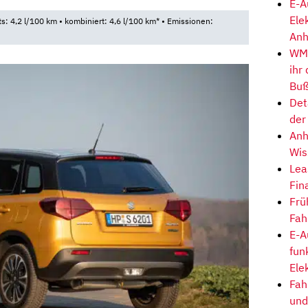
E-A
Ele
ts: 4,2 l/100 km • kombiniert: 4,6 l/100 km* • Emissionen:
Anh
WM-
ihr
Buß
Det
der
Anh
Wis
Lea
Fin
Frü
Fah
E-A
fun
Ele
Fah
und