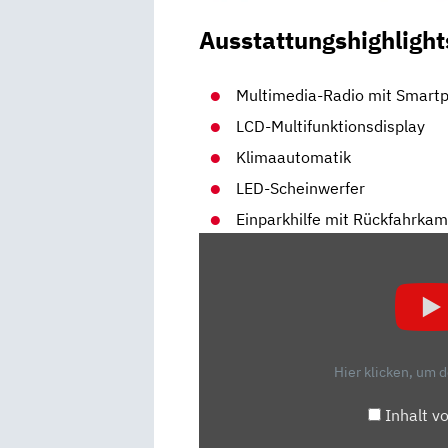
Ausstattungshighlight
Multimedia-Radio mit Smartp
LCD-Multifunktionsdisplay
Klimaautomatik
LED-Scheinwerfer
Einparkhilfe mit Rückfahrka
„SUZUKI
VITARA
HYBRID
ALLGRIP
(2022)
DARUM
Hier klicken, um 
WÜRDE
ICH
Inhalt v
IHN