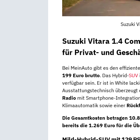
Suzuki V
Suzuki Vitara 1.4 Co
für Privat- und Gesc
Bei MeinAuto gibt es den effizient
199 Euro brutto
. Das Hybrid-
SUV
verfügbar sein. Er ist in White lack
Ausstattungstechnisch überzeugt
Radio
mit Smartphone-Integration,
Klimaautomatik sowie einer
Rück
Die
Gesamtkosten
betragen
10.8
bereits die
1.269 Euro
für die
Üb
Mild-Hybrid-SUV mit 129 P