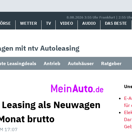
8.08.2026 3:55 Uhr Frankfurt | 2:55 Uh
BÖRSE
WETTER
TV
VIDEO
AUDIO
DAS BESTE
gen mit ntv Autoleasing
bte Leasingdeals
Antrieb
Autohäuser
Ratgeber
Uns
E-A
m Leasing als Neuwagen
für
Ele
Monat brutto
Dar
Geb
M 17:07