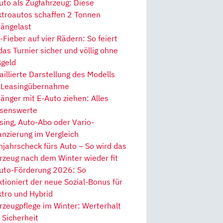
uto als Zugfahrzeug: Diese
ktroautos schaffen 2 Tonnen
ängelast
Fieber auf vier Rädern: So feiert
 das Turnier sicher und völlig ohne
geld
aillierte Darstellung des Modells
 Leasingübernahme
änger mit E-Auto ziehen: Alles
senswerte
sing, Auto-Abo oder Vario-
anzierung im Vergleich
hjahrscheck fürs Auto – So wird das
rzeug nach dem Winter wieder fit
uto-Förderung 2026: So
ktioniert der neue Sozial-Bonus für
ktro und Hybrid
rzeugpflege im Winter: Werterhalt
 Sicherheit