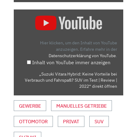
„SUZUKI
VITARA
HYBRID:
KEINE
VORTEILE
Hier klicken, um den Inhalt von YouTube
BEI
anzuzeigen.
Erfahre mehr in der
Datenschutzerklärung von YouTube
.
VERBRAUCH
Inhalt von YouTube immer anzeigen
UND
FAHRSPASS? S
„Suzuki Vitara Hybrid: Keine Vorteile bei
UV I
Verbrauch und Fahrspaß? SUV im Test | Review |
M T
2022“ direkt öffnen
EST |
R
GEWERBE
MANUELLES GETRIEBE
EVIEW |
2
OTTOMOTOR
PRIVAT
SUV
022“ V
ON Y