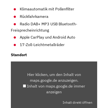
Klimaautomatik mit Pollenfilter
Rückfahrkamera
Radio DAB+ MP3 USB Bluetooth-
Freisprecheinrichtung
Apple CarPlay und Android Auto
17-Zoll-Leichtmetallräder
Standort
INHALT
VON
Hier klicken, um den Inhalt von
MAPS.GOOGLE.DE
maps.google.de anzuzeigen.
ANZEIGEN
Inhalt von maps.google.de immer
anzeigen
Inhalt direkt öffnen