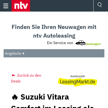
Skip
to
content
Ressorts
Sport
Finden Sie Ihren Neuwagen mit
Börse
Wetter
ntv Autoleasing
TV
Ein Service von
Video
Audio
Angebote ▾
Das Beste
Zurück zu den
Deals
🔥 Suzuki Vitara