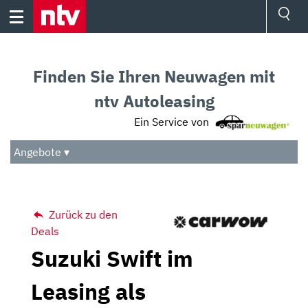
Skip
to
content
Ressorts
Sport
Finden Sie Ihren Neuwagen mit
Börse
Wetter
ntv Autoleasing
TV
Ein Service von
Video
Audio
Angebote ▾
Das Beste
Zurück zu den
Deals
Suzuki Swift im
Leasing als