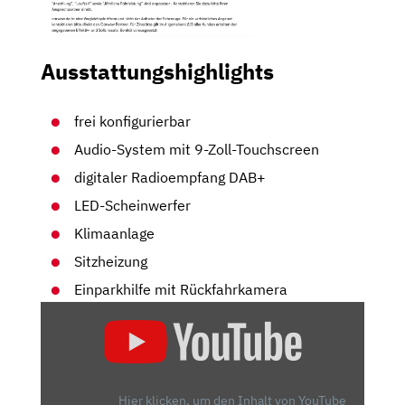
Ausstattungshighlights
frei konfigurierbar
Audio-System mit 9-Zoll-Touchscreen
digitaler Radioempfang DAB+
LED-Scheinwerfer
Klimaanlage
Sitzheizung
Einparkhilfe mit Rückfahrkamera
„SUZUKI
SWIFT
(2024)
|
DER
Hier klicken, um den Inhalt von YouTube