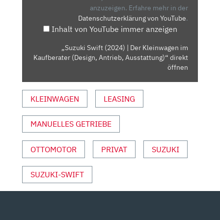
KLEINWAGEN
anzuzeigen.
Erfahre mehr in der
Datenschutzerklärung von YouTube
.
IM
Inhalt von YouTube immer anzeigen
KAUFBERATER
(DESIGN,
„Suzuki Swift (2024) | Der Kleinwagen im
ANTRIEB,
Kaufberater (Design, Antrieb, Ausstattung)“ direkt
AUSSTATTUNG)“
öffnen
VON
YOUTUBE
KLEINWAGEN
LEASING
ANZEIGEN
MANUELLES GETRIEBE
OTTOMOTOR
PRIVAT
SUZUKI
SUZUKI-SWIFT