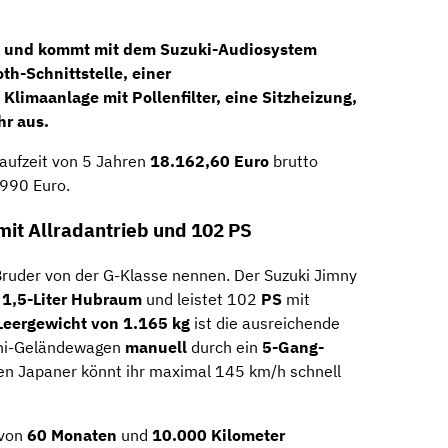
ch und kommt mit dem
Suzuki-Audiosystem
th-Schnittstelle, einer
 Klimaanlage mit Pollenfilter, eine Sitzheizung,
r aus.
Laufzeit von 5 Jahren
18.162,60 Euro
brutto
 990 Euro.
t Allradantrieb und 102 PS
Bruder von der G-Klasse nennen. Der Suzuki Jimny
t
1,5-Liter Hubraum
und leistet 102
PS
mit
Leergewicht von 1.165 kg
ist die ausreichende
Mini-Geländewagen
manuell
durch ein
5-Gang-
en Japaner könnt ihr maximal 145 km/h schnell
 von
60 Monaten
und
10.000 Kilometer