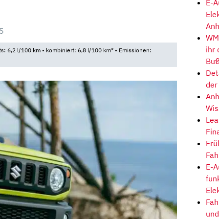
E-A
Ele
Anh
5
WM-
ihr
ts: 6,2 l/100 km • kombiniert: 6,8 l/100 km* • Emissionen:
Buß
Det
der
Anh
Wis
Lea
Fin
Frü
Fah
E-A
fun
Ele
Fah
und