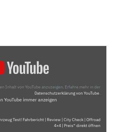
den Inhalt von YouTube anzuzeigen.
Erfahre mehr in der
Datenschutzerklärung von YouTube
.
on YouTube immer anzeigen
zeug Test! Fahrbericht | Review | City Check | Offroad
4×4 | Preis“ direkt öffnen