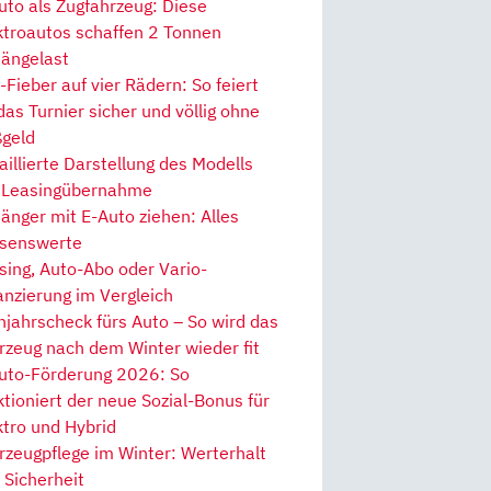
uto als Zugfahrzeug: Diese
ktroautos schaffen 2 Tonnen
ängelast
Fieber auf vier Rädern: So feiert
 das Turnier sicher und völlig ohne
geld
aillierte Darstellung des Modells
 Leasingübernahme
änger mit E-Auto ziehen: Alles
senswerte
sing, Auto-Abo oder Vario-
anzierung im Vergleich
hjahrscheck fürs Auto – So wird das
rzeug nach dem Winter wieder fit
uto-Förderung 2026: So
ktioniert der neue Sozial-Bonus für
ktro und Hybrid
rzeugpflege im Winter: Werterhalt
 Sicherheit