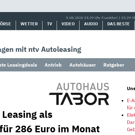
9.08.2026 14:29 Uhr Frankfurt | 13:29 U
BÖRSE
WETTER
TV
VIDEO
AUDIO
DAS BESTE
gen mit ntv Autoleasing
bte Leasingdeals
Antrieb
Autohäuser
Ratgeber
Uns
E-A
für
 Leasing als
Ele
Dar
für 286 Euro im Monat
Geb