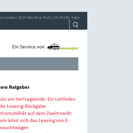
hr London | 8:29 Uhr New York | 21:29 Uhr Tokio
Ein Service von
ere Ratgeber
uto am Vertragsende: Ein Leitfaden
 die Leasing-Rückgabe
ktromobilität auf dem Zweitmarkt:
um lohnt sich das Leasing von E-
rauchtwagen