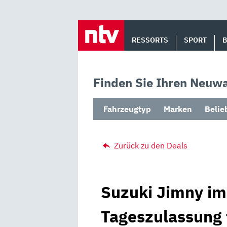
Skip
to
RESSORTS
SPORT
content
Finden Sie Ihren Neuwa
Fahrzeugtyp
Marken
Belie
Zurück zu den Deals
Suzuki Jimny im
Tageszulassung 