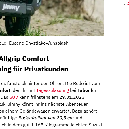
→
elle: Eugene Chystiakov/unsplash
Allgrip Comfort
ing für Privatkunden
 es faustdick hinter den Ohren! Die Rede ist vom
mfort
, den ihr mit
Tageszulassung
bei
Tabor
für
 Das
SUV
kann frühstens am 29.01.2023
ki Jimny könnt ihr ins nächste Abenteuer
 von einem Geländewagen erwartet. Dazu gehört
rnünftige
Bodenfreiheit von 20,5 cm
und
 sich in dem gut 1.165 Kilogramme leichten Suzuki