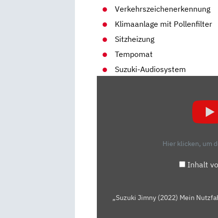
Verkehrszeichenerkennung
Klimaanlage mit Pollenfilter
Sitzheizung
Tempomat
Suzuki-Audiosystem
„SUZUKI
JIMNY
(2022)
MEIN
NUTZFAHRZEUG
TEST!
Hier klicken, um 
FAHRBERICHT
|
Inhalt v
REVIEW
|
CITY
„Suzuki Jimny (2022) Mein Nutzfahr
CHECK