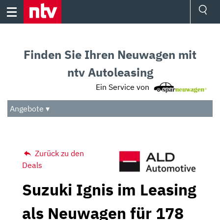
Skip
to
content
Ressorts
Sport
Finden Sie Ihren Neuwagen mit
Börse
Wetter
ntv Autoleasing
TV
Ein Service von
Video
Audio
Angebote ▾
Das Beste
Zurück zu den
Deals
Suzuki Ignis im Leasing
als Neuwagen für 178