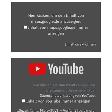
INHALT
VON
Hier klicken, um den Inhalt von
MAPS.GOOGLE.DE
maps.google.de anzuzeigen.
ANZEIGEN
Inhalt von maps.google.de immer
anzeigen
Inhalt direkt öffnen
„SUZUKI
IGNIS:
MICRO-
SUV?!
–
Hier klicken, um den Inhalt von YouTube
VORFAHRT
anzuzeigen.
Erfahre mehr in der
Datenschutzerklärung von YouTube
.
|
Inhalt von YouTube immer anzeigen
AUTO
MOTOR
„Suzuki Ignis: Micro-SUV?! – Vorfahrt | auto motor