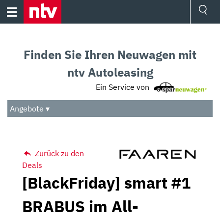
Skip
to
content
Ressorts
Sport
Finden Sie Ihren Neuwagen mit
Börse
Wetter
ntv Autoleasing
TV
Ein Service von
Video
Audio
Angebote ▾
Das Beste
Zurück zu den
Deals
[BlackFriday] smart #1
BRABUS im All-