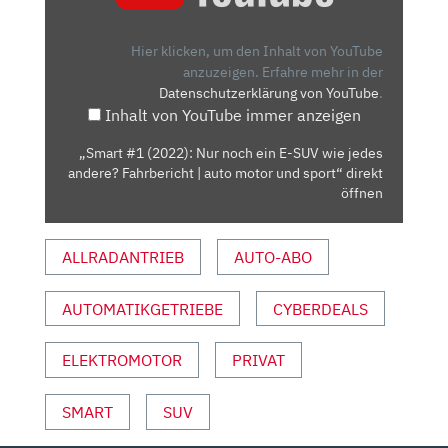
NUR
NOCH
Hier klicken, um den Inhalt von YouTube
EIN
anzuzeigen.
Erfahre mehr in der
Datenschutzerklärung von YouTube
.
E-
Inhalt von YouTube immer anzeigen
SUV
WIE
„Smart #1 (2022): Nur noch ein E-SUV wie jedes
JEDES
andere? Fahrbericht | auto motor und sport“ direkt
ANDERE?
öffnen
FAHRBERICHT
|
ALLRADANTRIEB
AUTO-ABO
AUTO
MOTOR
AUTOMATIKGETRIEBE
CYBERDEALS
UND
SPORT“
VON
ELEKTROMOTOR
PRIVAT
YOUTUBE
ANZEIGEN
SMART
SUV