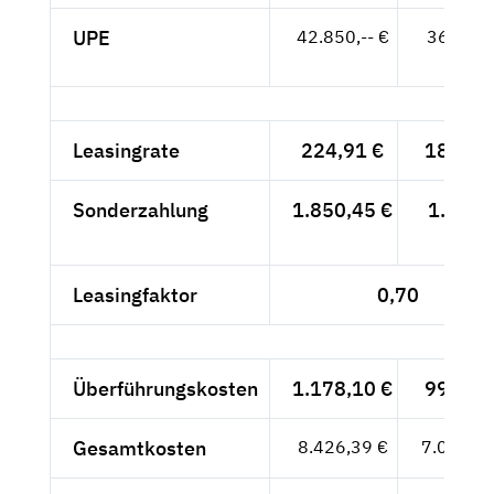
UPE
42.850,-- €
36.008,
- €
Leasingrate
224,91 €
189,-- 
Sonderzahlung
1.850,45 €
1.555,
- €
Leasingfaktor
0,70
Überführungskosten
1.178,10 €
990,-- 
Gesamtkosten
8.426,39 €
7.081,--