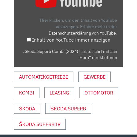
COMBI
(2024)
|
Hier klicken, um den Inhalt von YouTube
ERSTE
anzuzeigen.
Erfahre mehr in der
Datenschutzerklärung von YouTube
.
FAHRT
Inhalt von YouTube immer anzeigen
MIT
JAN
„Skoda Superb Combi (2024) | Erste Fahrt mit Jan
HORN“
Horn“ direkt öffnen
VON
YOUTUBE
AUTOMATIKGETRIEBE
GEWERBE
ANZEIGEN
KOMBI
LEASING
OTTOMOTOR
ŠKODA
ŠKODA SUPERB
ŠKODA SUPERB IV