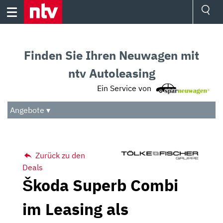
Skip
to
content
Ressorts
Sport
Finden Sie Ihren Neuwagen mit
Börse
Wetter
ntv Autoleasing
TV
Ein Service von
Video
Audio
Angebote ▾
Das Beste
Zurück zu den
Deals
Škoda Superb Combi
im Leasing als