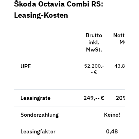
Škoda Octavia Combi RS:
Leasing-Kosten
Brutto
Netto exkl
inkl.
MwSt.
MwSt.
UPE
52.200,-
43.866,-- 
- €
Leasingrate
249,-- €
209,24 €
Sonderzahlung
Keine!
Leasingfaktor
0,48