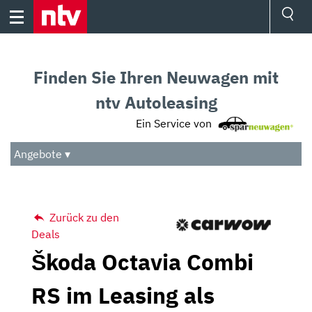
Skip
to
content
Ressorts
Sport
Finden Sie Ihren Neuwagen mit
Börse
Wetter
ntv Autoleasing
TV
Ein Service von
Video
Audio
Angebote ▾
Das Beste
Zurück zu den
Deals
Škoda Octavia Combi
RS im Leasing als