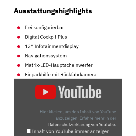
Ausstattungshighlights
frei konfigurierbar
Digital Cockpit Plus
13″ Infotainmentdisplay
Navigationssystem
Matrix-LED-Hauptscheinwerfer
Einparkhilfe mit Rückfahrkamera
„SKODA
OCTAVIA
RS
(2020):
KANN
Hier klicken, um den Inhalt von YouTube
ER
anzuzeigen.
Erfahre mehr in der
Datenschutzerklärung von YouTube
.
ALLES
Inhalt von YouTube immer anzeigen
BESSER?