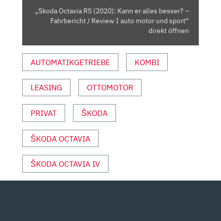
–
„Skoda Octavia RS (2020): Kann er alles besser? –
FAHRBERICHT
Fahrbericht / Review I auto motor und sport“
/
direkt öffnen
REVIEW
I
AUTOMATIKGETRIEBE
KOMBI
AUTO
MOTOR
LEASING
OTTOMOTOR
UND
SPORT“
VON
PRIVAT
ŠKODA
YOUTUBE
ANZEIGEN
ŠKODA OCTAVIA
ŠKODA OCTAVIA IV