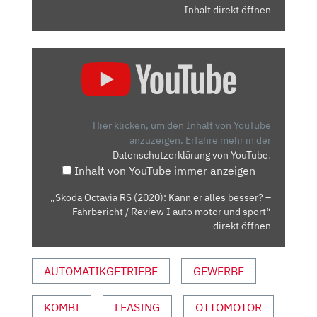
Inhalt direkt öffnen
„SKODA
OCTAVIA
RS
(2020):
KANN
Hier klicken, um den Inhalt von YouTube
ER
anzuzeigen.
Erfahre mehr in der
Datenschutzerklärung von YouTube
.
ALLES
Inhalt von YouTube immer anzeigen
BESSER?
–
„Skoda Octavia RS (2020): Kann er alles besser? –
FAHRBERICHT
Fahrbericht / Review I auto motor und sport“
/
direkt öffnen
REVIEW
I
AUTOMATIKGETRIEBE
GEWERBE
AUTO
MOTOR
KOMBI
LEASING
OTTOMOTOR
UND