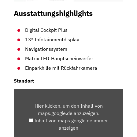
Ausstattungshighlights
Digital Cockpit Plus
13″ Infotainmentdisplay
Navigationssystem
Matrix-LED-Hauptscheinwerfer
Einparkhilfe mit Rückfahrkamera
Standort
INHALT
VON
Hier klicken, um den Inhalt von
MAPS.GOOGLE.DE
maps.google.de anzuzeigen.
ANZEIGEN
Inhalt von maps.google.de immer
anzeigen