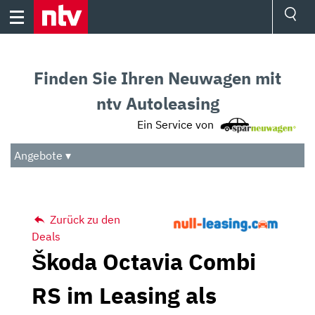
Skip
to
content
Ressorts
Sport
Finden Sie Ihren Neuwagen mit
Börse
Wetter
ntv Autoleasing
TV
Ein Service von
Video
Audio
Angebote ▾
Das Beste
Zurück zu den
Deals
Škoda Octavia Combi
RS im Leasing als