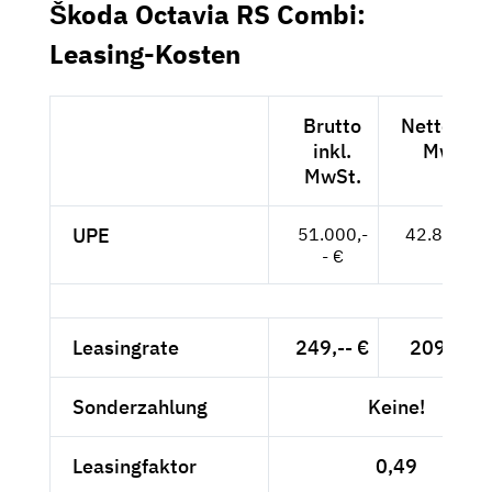
Škoda Octavia RS Combi:
Leasing-Kosten
Brutto
Netto exkl
inkl.
MwSt.
MwSt.
UPE
51.000,-
42.857,-- 
- €
Leasingrate
249,-- €
209,24 €
Sonderzahlung
Keine!
Leasingfaktor
0,49