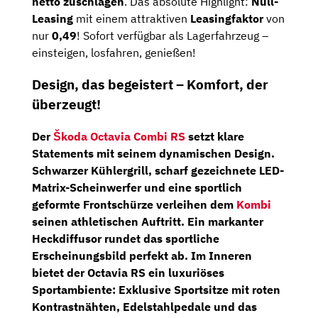
netto zuschlagen
. Das absolute Highlight:
Null-
Leasing
mit einem attraktiven
Leasingfaktor
von
nur
0,49
! Sofort verfügbar als Lagerfahrzeug –
einsteigen, losfahren, genießen!
Design, das begeistert – Komfort, der
überzeugt!
Der
Škoda Octavia Combi RS
setzt klare
Statements mit seinem dynamischen Design.
Schwarzer Kühlergrill, scharf gezeichnete
LED-
Matrix-Scheinwerfer
und eine sportlich
geformte Frontschürze verleihen dem
Kombi
seinen athletischen Auftritt. Ein markanter
Heckdiffusor rundet das sportliche
Erscheinungsbild perfekt ab. Im Inneren
bietet der Octavia RS ein luxuriöses
Sportambiente: Exklusive
Sportsitze
mit roten
Kontrastnähten, Edelstahlpedale und das