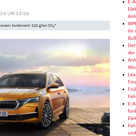
E-A
Ele
24 UM 14:06
Anh
WM-
sionen: kombiniert: 122 g/km CO
*
2
ihr
Buß
Det
der
Anh
Wis
Lea
Fin
Frü
Fah
E-A
fun
Ele
Fah
und