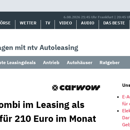
6.08.2026 21:45 Uhr Frankfurt | 20:45 U
BÖRSE
WETTER
TV
VIDEO
AUDIO
DAS BESTE
gen mit ntv Autoleasing
bte Leasingdeals
Antrieb
Autohäuser
Ratgeber
Uns
E-A
ombi im Leasing als
für
Ele
 für 210 Euro im Monat
Dar
Geb