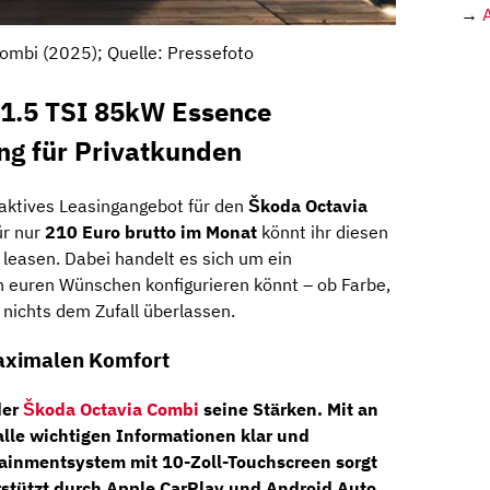
→
ombi (2025); Quelle: Pressefoto
1.5 TSI 85kW Essence
ng für Privatkunden
traktives Leasingangebot für den
Škoda Octavia
ür nur
210 Euro brutto im Monat
könnt ihr diesen
leasen. Dabei handelt es sich um ein
ch euren Wünschen konfigurieren könnt – ob Farbe,
 nichts dem Zufall überlassen.
aximalen Komfort
der
Škoda Octavia Combi
seine Stärken. Mit an
 alle wichtigen Informationen klar und
tainmentsystem mit 10-Zoll-Touchscreen
sorgt
rstützt durch
Apple CarPlay
und
Android Auto
.