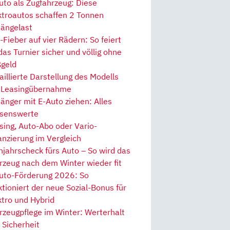
uto als Zugfahrzeug: Diese
ktroautos schaffen 2 Tonnen
ängelast
Fieber auf vier Rädern: So feiert
 das Turnier sicher und völlig ohne
geld
aillierte Darstellung des Modells
 Leasingübernahme
änger mit E-Auto ziehen: Alles
senswerte
sing, Auto-Abo oder Vario-
anzierung im Vergleich
hjahrscheck fürs Auto – So wird das
rzeug nach dem Winter wieder fit
uto-Förderung 2026: So
ktioniert der neue Sozial-Bonus für
ktro und Hybrid
rzeugpflege im Winter: Werterhalt
 Sicherheit