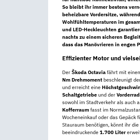
So bleibt ihr immer bestens vern
beheizbare Vordersitze
, während
Wohlfühltemperaturen im gesamt
und
LED-Heckleuchten
garantier
nachts zu einem sicheren Beglei
dass das Manövrieren in engen P
Effizienter Motor und viels
Der
Škoda Octavia
fährt mit ein
Nm Drehmoment
beschleunigt der
und erreicht eine
Höchstgeschwin
Schaltgetriebe
und der
Vorderrad
sowohl im Stadtverkehr als auch 
Kofferraum
fasst im Normalzust
Wocheneinkauf oder das Gepäck für
Stauraum benötigen, könnt ihr di
beeindruckende
1.700 Liter
erwei