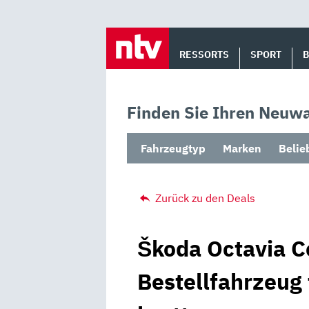
Skip
to
RESSORTS
SPORT
content
Finden Sie Ihren Neuwa
Fahrzeugtyp
Marken
Belie
Zurück zu den Deals
Škoda Octavia C
Bestellfahrzeug