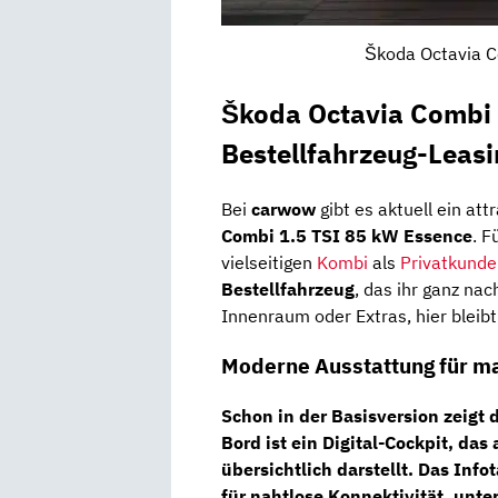
Škoda Octavia C
Škoda Octavia Combi 
Bestellfahrzeug-Leasi
Bei
carwow
gibt es aktuell ein at
Combi 1.5 TSI 85 kW Essence
. F
vielseitigen
Kombi
als
Privatkunde
Bestellfahrzeug
, das ihr ganz na
Innenraum oder Extras, hier bleibt
Moderne Ausstattung für m
Schon in der Basisversion zeigt 
Bord ist ein
Digital-Cockpit
, das
übersichtlich darstellt. Das
Info
für nahtlose Konnektivität, unte