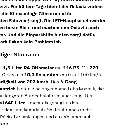
etzt. Für kältere Tage bietet der Octavia zudem
 die
Klimaanlage Climatronic
für
en Fahrzeug sorgt. Die
LED-Hauptscheinwerfer
en beste Sicht und machen den Octavia auch
ter. Und die
Einparkhilfe hinten
sorgt dafür,
arklücken kein Problem ist.
eitiger Stauraum
em
1,5-Liter-R4-Ottomotor
mit
116 PS
. Mit
220
 Octavia in
10,5 Sekunden
von 0 auf 100 km/h
digkeit von 203 km/h
. Das
6-Gang-
antrieb
bieten eine angenehme Fahrdynamik, die
auf längeren Autobahnfahrten überzeugt. Der
and
640 Liter
– mehr als genug für den
 den Familienurlaub. Solltet ihr noch mehr
e Rücksitze umklappen und das Volumen auf
tern.