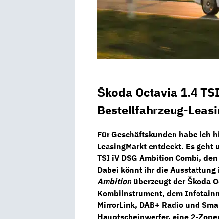
Škoda Octavia 1.4 TS
Bestellfahrzeug-Leas
Für Geschäftskunden habe ich h
LeasingMarkt
entdeckt. Es geht
TSI iV DSG Ambition Combi
, den
Dabei könnt ihr die Ausstattung 
Ambition
überzeugt der Škoda O
Kombiinstrument,
dem
Infotain
MirrorLink,
DAB+ Radio
und
Smar
Hauptscheinwerfer,
eine
2-Zone