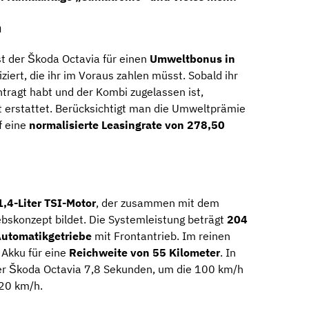
n
st der Škoda Octavia für einen
Umweltbonus in
iziert, die ihr im Voraus zahlen müsst. Sobald ihr
agt habt und der Kombi zugelassen ist,
 erstattet. Berücksichtigt man die Umweltprämie
f eine
normalisierte Leasingrate von 278,50
1,4-Liter TSI-Motor
, der zusammen mit dem
iebskonzept bildet. Die Systemleistung beträgt
204
utomatikgetriebe
mit Frontantrieb. Im reinen
 Akku für eine
Reichweite von 55 Kilometer
. In
er Škoda Octavia 7,8 Sekunden, um die 100 km/h
220 km/h.