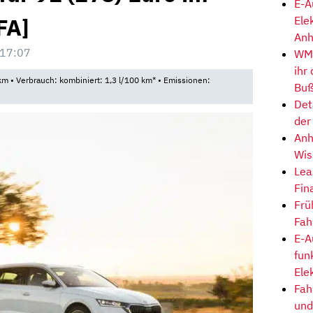
E-A
FA]
Ele
Anh
 17:07
WM-
ihr
m • Verbrauch: kombiniert: 1,3 l/100 km* • Emissionen:
Buß
Det
der
Anh
Wis
Lea
Fin
Frü
Fah
E-A
fun
Ele
Fah
und