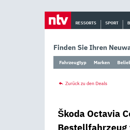
Skip
to
RESSORTS
SPORT
content
Finden Sie Ihren Neuwa
Fahrzeugtyp
Marken
Belie
Zurück zu den Deals
Škoda Octavia C
Bestellfahrzeug 