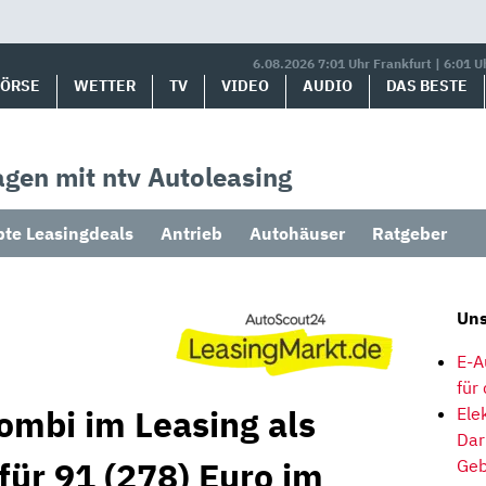
6.08.2026 7:01 Uhr Frankfurt | 6:01 U
BÖRSE
WETTER
TV
VIDEO
AUDIO
DAS BESTE
gen mit ntv Autoleasing
bte Leasingdeals
Antrieb
Autohäuser
Ratgeber
Uns
E-A
für
ombi im Leasing als
Ele
Dar
für 91 (278) Euro im
Geb