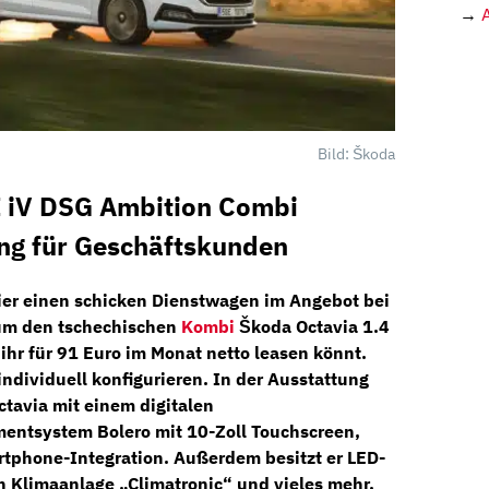
→
Bild: Škoda
I iV DSG Ambition Combi
ing für Geschäftskunden
ier einen schicken Dienstwagen im Angebot bei
 um den tschechischen
Kombi
Škoda Octavia 1.4
 ihr für
91 Euro im Monat netto
leasen könnt.
individuell konfigurieren. In der Ausstattung
ctavia mit einem
digitalen
mentsystem Bolero
mit 10-Zoll Touchscreen,
tphone-Integration.
Außerdem besitzt er
LED-
n Klimaanlage
„Climatronic“ und vieles mehr.