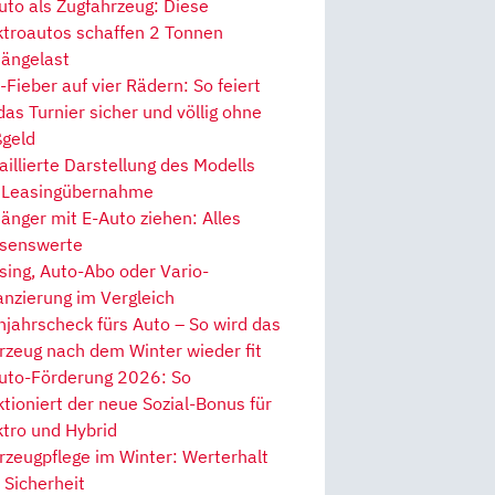
uto als Zugfahrzeug: Diese
ktroautos schaffen 2 Tonnen
ängelast
Fieber auf vier Rädern: So feiert
 das Turnier sicher und völlig ohne
geld
aillierte Darstellung des Modells
 Leasingübernahme
änger mit E-Auto ziehen: Alles
senswerte
sing, Auto-Abo oder Vario-
anzierung im Vergleich
hjahrscheck fürs Auto – So wird das
rzeug nach dem Winter wieder fit
uto-Förderung 2026: So
ktioniert der neue Sozial-Bonus für
ktro und Hybrid
rzeugpflege im Winter: Werterhalt
 Sicherheit