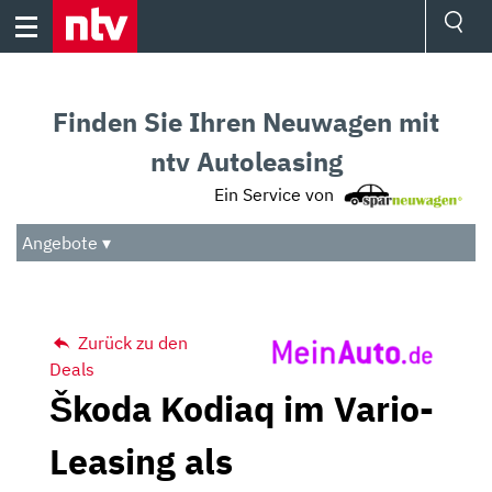
Skip
to
content
Ressorts
Sport
Finden Sie Ihren Neuwagen mit
Börse
Wetter
ntv Autoleasing
TV
Ein Service von
Video
Audio
Angebote ▾
Das Beste
Zurück zu den
Deals
Škoda Kodiaq im Vario-
Leasing als