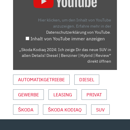
2024:
ICH
ZEIGE
Hier klicken, um den Inhalt von YouTube
DIR
anzuzeigen.
Erfahre mehr in der
Datenschutzerklärung von YouTube
.
DAS
Inhalt von YouTube immer anzeigen
NEUE
SUV
„Skoda Kodiaq 2024: Ich zeige Dir das neue SUV in
IN
allen Details! Diesel | Benziner | Hybrid | Review“
ALLEN
direkt öffnen
DETAILS!
DIESEL
AUTOMATIKGETRIEBE
DIESEL
|
BENZINER
GEWERBE
LEASING
PRIVAT
|
HYBRID
|
ŠKODA
ŠKODA KODIAQ
SUV
REVIEW“
VON