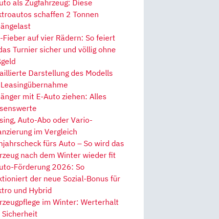
uto als Zugfahrzeug: Diese
ktroautos schaffen 2 Tonnen
ängelast
Fieber auf vier Rädern: So feiert
 das Turnier sicher und völlig ohne
geld
aillierte Darstellung des Modells
 Leasingübernahme
änger mit E-Auto ziehen: Alles
senswerte
sing, Auto-Abo oder Vario-
anzierung im Vergleich
hjahrscheck fürs Auto – So wird das
rzeug nach dem Winter wieder fit
uto-Förderung 2026: So
ktioniert der neue Sozial-Bonus für
ktro und Hybrid
rzeugpflege im Winter: Werterhalt
 Sicherheit