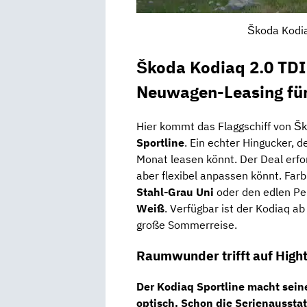
Škoda Kodia
Škoda Kodiaq 2.0 TDI
Neuwagen-Leasing für
Hier kommt das Flaggschiff von Š
Sportline
. Ein echter Hingucker, de
Monat leasen könnt. Der Deal erfo
aber flexibel anpassen könnt. Far
Stahl-Grau Uni
oder den edlen Pe
Weiß
. Verfügbar ist der Kodiaq ab
große Sommerreise.
Raumwunder trifft auf High
Der Kodiaq Sportline macht sein
optisch. Schon die
Serienaussta