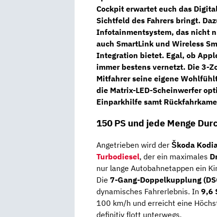
Cockpit erwartet euch das
Digita
Sichtfeld des Fahrers bringt. Daz
Infotainmentsystem
, das nicht 
auch
SmartLink
und
Wireless Sm
Integration bietet. Egal, ob Appl
immer bestens vernetzt. Die
3-Z
Mitfahrer seine eigene Wohlfühl
die
Matrix-LED-Scheinwerfer
opti
Einparkhilfe
samt
Rückfahrkame
150 PS und jede Menge Dur
Angetrieben wird der
Škoda Kodi
Turbodiesel
, der ein maximales
D
nur lange Autobahnetappen ein Ki
Die
7-Gang-Doppelkupplung (DS
dynamisches Fahrerlebnis. In
9,6
100 km/h und erreicht eine Höchs
definitiv flott unterwegs.