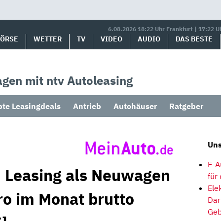
6.08.2026 18:22 Uhr Frankfurt | 17:22 U
BÖRSE
WETTER
TV
VIDEO
AUDIO
DAS BESTE
gen mit ntv Autoleasing
bte Leasingdeals
Antrieb
Autohäuser
Ratgeber
Uns
E-A
 Leasing als Neuwagen
für
Ele
ro im Monat brutto
Dar
Geb