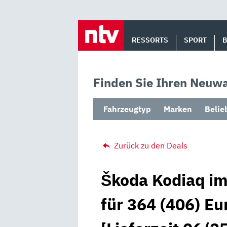
Skip
to
RESSORTS
SPORT
content
Finden Sie Ihren Neuwa
Fahrzeugtyp
Marken
Belie
Zurück zu den Deals
Škoda Kodiaq im
für 364 (406) Eu