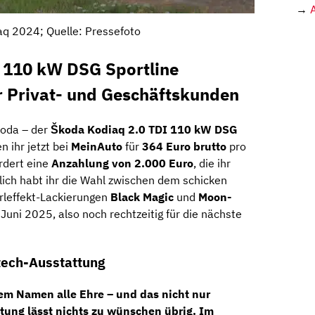
→
q 2024; Quelle: Pressefoto
 110 kW DSG Sportline
 Privat- und Geschäftskunden
koda – der
Škoda Kodiaq 2.0 TDI 110 kW DSG
n ihr jetzt bei
MeinAuto
für
364 Euro brutto
pro
rdert eine
Anzahlung von 2.000
Euro
, die ihr
blich habt ihr die Wahl zwischen dem schicken
rleffekt-Lackierungen
Black Magic
und
Moon-
 Juni 2025, also noch rechtzeitig für die nächste
tech-Ausstattung
em Namen alle Ehre – und das nicht nur
ttung
lässt nichts zu wünschen übrig. Im