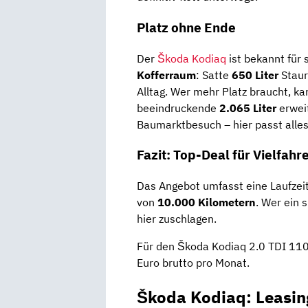
Platz ohne Ende
Der
Škoda Kodiaq
ist bekannt für 
Kofferraum
: Satte
650 Liter
Staur
Alltag. Wer mehr Platz braucht, k
beeindruckende
2.065 Liter
erweit
Baumarktbesuch – hier passt alles
Fazit: Top-Deal für Vielfahr
Das Angebot umfasst eine Laufzei
von
10.000 Kilometern
. Wer ein 
hier zuschlagen.
Für den Škoda Kodiaq 2.0 TDI 110
Euro brutto pro Monat.
Škoda Kodiaq: Leasin