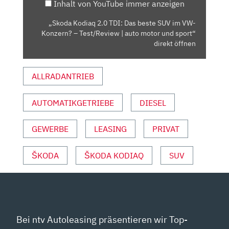
Inhalt von YouTube immer anzeigen
IM
VW-
„Skoda Kodiaq 2.0 TDI: Das beste SUV im VW-
KONZERN?
Konzern? – Test/Review | auto motor und sport“
–
direkt öffnen
TEST/REVIEW
|
ALLRADANTRIEB
AUTO
MOTOR
AUTOMATIKGETRIEBE
DIESEL
UND
SPORT“
VON
GEWERBE
LEASING
PRIVAT
YOUTUBE
ANZEIGEN
ŠKODA
ŠKODA KODIAQ
SUV
Bei ntv Autoleasing präsentieren wir Top-