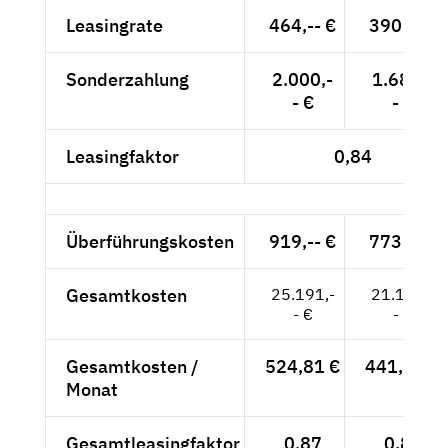
Leasingrate
464,-- €
390,-- €
Sonderzahlung
2.000,-
1.681,-
- €
- €
Leasingfaktor
0,84
Überführungskosten
919,-- €
773,-- €
Gesamtkosten
25.191,-
21.174,-
- €
- €
Gesamtkosten /
524,81 €
441,13 €
Monat
Gesamtleasingfaktor
0,87
0,88