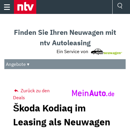
Skip
to
content
Ressorts
Sport
Finden Sie Ihren Neuwagen mit
Börse
Wetter
ntv Autoleasing
TV
Ein Service von
Video
Audio
Angebote ▾
Das Beste
Zurück zu den
Deals
Škoda Kodiaq im
Leasing als Neuwagen