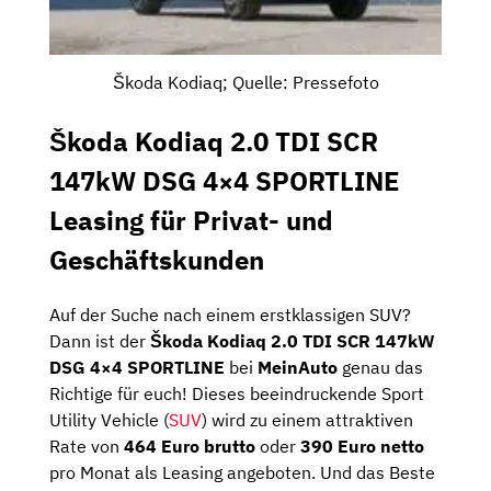
Škoda Kodiaq; Quelle: Pressefoto
Škoda Kodiaq 2.0 TDI SCR
147kW DSG 4×4 SPORTLINE
Leasing für Privat- und
Geschäftskunden
Auf der Suche nach einem erstklassigen SUV?
Dann ist der
Škoda Kodiaq 2.0 TDI SCR 147kW
DSG 4×4 SPORTLINE
bei
MeinAuto
genau das
Richtige für euch! Dieses beeindruckende Sport
Utility Vehicle (
SUV
) wird zu einem attraktiven
Rate von
464 Euro brutto
oder
390 Euro netto
pro Monat als Leasing angeboten. Und das Beste