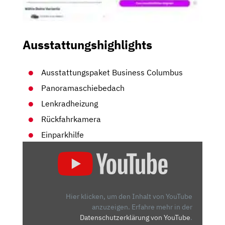
Ausstattungshighlights
Ausstattungspaket Business Columbus
Panoramaschiebedach
Lenkradheizung
Rückfahrkamera
Einparkhilfe
„SKODA
KODIAQ
2.0
TDI:
DAS
Hier klicken, um den Inhalt von YouTube
BESTE
anzuzeigen.
Erfahre mehr in der
Datenschutzerklärung von YouTube
.
SUV