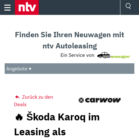
Skip
to
content
Ressorts
Sport
Finden Sie Ihren Neuwagen mit
Börse
Wetter
ntv Autoleasing
TV
Ein Service von
Video
Audio
Angebote ▾
Das Beste
Zurück zu den
Deals
🔥 Škoda Karoq im
Leasing als