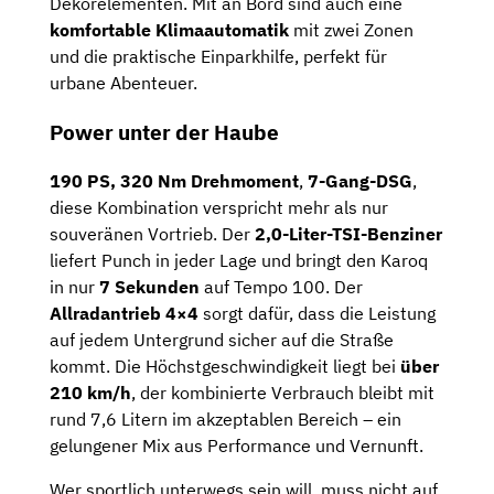
Dekorelementen. Mit an Bord sind auch eine
komfortable Klimaautomatik
mit zwei Zonen
und die praktische Einparkhilfe, perfekt für
urbane Abenteuer.
Power unter der Haube
190 PS, 320 Nm Drehmoment
,
7-Gang-DSG
,
diese Kombination verspricht mehr als nur
souveränen Vortrieb. Der
2,0-Liter-TSI-Benziner
liefert Punch in jeder Lage und bringt den Karoq
in nur
7 Sekunden
auf Tempo 100. Der
Allradantrieb 4×4
sorgt dafür, dass die Leistung
auf jedem Untergrund sicher auf die Straße
kommt. Die Höchstgeschwindigkeit liegt bei
über
210 km/h
, der kombinierte Verbrauch bleibt mit
rund 7,6 Litern im akzeptablen Bereich – ein
gelungener Mix aus Performance und Vernunft.
Wer sportlich unterwegs sein will, muss nicht auf