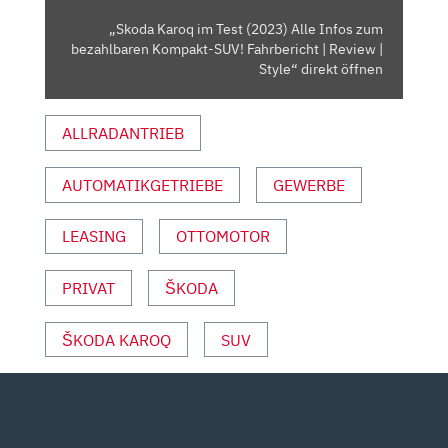
BEZAHLBAREN
„Skoda Karoq im Test (2023) Alle Infos zum
KOMPAKT-
bezahlbaren Kompakt-SUV! Fahrbericht | Review |
SUV!
Style“ direkt öffnen
FAHRBERICHT
|
ALLRADANTRIEB
REVIEW
|
AUTOMATIKGETRIEBE
GEWERBE
STYLE“
VON
YOUTUBE
LEASING
OTTOMOTOR
ANZEIGEN
PRIVAT
ŠKODA
ŠKODA KAROQ
SUV