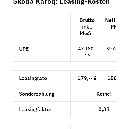
Škoda Karoq: Leasing-Kosten
Brutto
Netto exkl
inkl.
MwSt.
MwSt.
UPE
47.180,-
39.647,-- 
- €
Leasingrate
179,-- €
150,42 €
Sonderzahlung
Keine!
Leasingfaktor
0,38