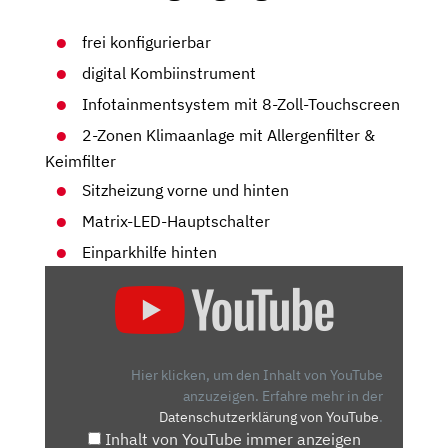
frei konfigurierbar
digital Kombiinstrument
Infotainmentsystem mit 8-Zoll-Touchscreen
2-Zonen Klimaanlage mit Allergenfilter &
Keimfilter
Sitzheizung vorne und hinten
Matrix-LED-Hauptschalter
Einparkhilfe hinten
„SKODA
KAROQ
IM
TEST
(2023)
Hier klicken, um den Inhalt von YouTube
ALLE
anzuzeigen.
Erfahre mehr in der
Datenschutzerklärung von YouTube
.
INFOS
Inhalt von YouTube immer anzeigen
ZUM