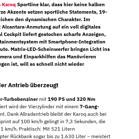
 Karoq
Sportline klar, dass hier keine halben
e Akzente setzen sportliche Statements, 19-
reichen den dynamischen Charakter. Im
t Alcantara-Anmutung auf ein voll
digitales
al Cockpit
liefert gestochen scharfe Anzeigen,
otainmentsystem mit Smartphone-Integration
Auto.
Matrix-LED-Scheinwerfer
bringen Licht ins
amera
und Einparkhilfen das Manövrieren
gen ist, will so schnell nicht wieder
der Antrieb überzeugt
er-Turbobenziner
mit
190 PS und 320 Nm
iert wird der Vierzylinder mit einem
7-Gang-
ent. Dank Allradantrieb bleibt der Karoq auch bei
rint auf 100 km/h gelingt in 7,3 Sekunden, die
1 km/h. Praktisch: Mit 521 Litern
ter Rückbank sogar bis zu 1.630 Liter – meistert