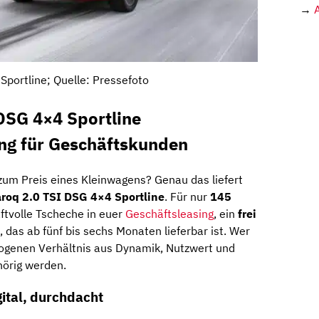
→
Sportline; Quelle: Pressefoto
DSG 4×4 Sportline
ing für Geschäftskunden
 zum Preis eines Kleinwagens? Genau das liefert
roq 2.0 TSI DSG 4×4 Sportline
. Für nur
145
ftvolle Tscheche in euer
Geschäftsleasing
, ein
frei
, das ab fünf bis sechs Monaten lieferbar ist. Wer
ogenen Verhältnis aus Dynamik, Nutzwert und
lhörig werden.
gital, durchdacht