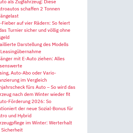
uto als Zugfahrzeug: Diese
ktroautos schaffen 2 Tonnen
ängelast
Fieber auf vier Rädern: So feiert
 das Turnier sicher und völlig ohne
geld
aillierte Darstellung des Modells
 Leasingübernahme
änger mit E-Auto ziehen: Alles
senswerte
sing, Auto-Abo oder Vario-
anzierung im Vergleich
hjahrscheck fürs Auto – So wird das
rzeug nach dem Winter wieder fit
uto-Förderung 2026: So
ktioniert der neue Sozial-Bonus für
ktro und Hybrid
rzeugpflege im Winter: Werterhalt
 Sicherheit