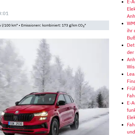
E-A
Ele
0:01
Anh
WM-
 l/100 km* • Emissionen: kombiniert: 173 g/km CO
*
2
ihr
Buß
Det
der
Anh
Wis
Lea
Fin
Frü
Fah
E-A
fun
Ele
Fah
und