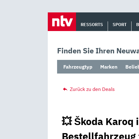
Skip
to
RESSORTS
SPORT
content
Finden Sie Ihren Neuwa
Fahrzeugtyp
Marken
Belie
Zurück zu den Deals
💥 Škoda Karoq 
Bestellfahrzeug