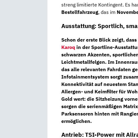
streng limitierte Kontingent. Es h
Bestellfahrzeug
, das im
Novembe
Ausstattung: Sportlich, smar
Schon der erste Blick zeigt, dass
Karoq
in der
Sportline-Ausstatt
schwarzen Akzenten, sportlichen
Leichtmetallfelgen. Im Innenrau
das alle relevanten Fahrdaten ge
Infotainmentsystem
sorgt zusam
Konnektivität auf neuestem Sta
Allergen- und Keimfilter
für Wohl
Gold wert: die
Sitzheizung vorne
sorgen die serienmäßigen
Matri
Parksensoren hinten mit Rangie
ermöglichen.
Antrieb: TSI-Power mit Al