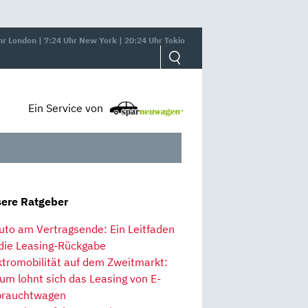
hr London | 7:24 Uhr New York | 20:24 Uhr Tokio
Ein Service von
ere Ratgeber
uto am Vertragsende: Ein Leitfaden
 die Leasing-Rückgabe
ktromobilität auf dem Zweitmarkt:
um lohnt sich das Leasing von E-
rauchtwagen