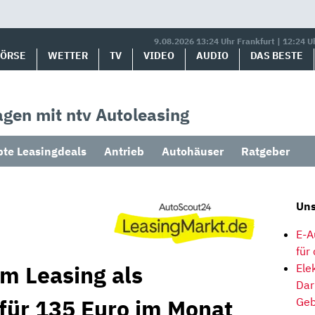
9.08.2026 13:24 Uhr Frankfurt | 12:24 U
BÖRSE
WETTER
TV
VIDEO
AUDIO
DAS BESTE
gen mit ntv Autoleasing
bte Leasingdeals
Antrieb
Autohäuser
Ratgeber
Uns
E-A
für
im Leasing als
Ele
Dar
 für 135 Euro im Monat
Geb