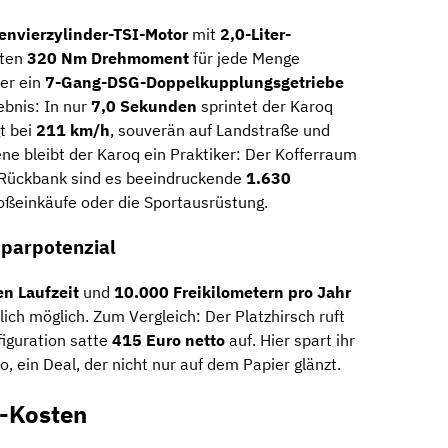
envierzylinder-TSI-Motor
mit
2,0-Liter-
tten
320 Nm Drehmoment
für jede Menge
ber ein
7-Gang-DSG-Doppelkupplungsgetriebe
gebnis: In nur
7,0 Sekunden
sprintet der Karoq
gt bei
211 km/h
, souverän auf Landstraße und
ne bleibt der Karoq ein Praktiker: Der Kofferraum
 Rückbank sind es beeindruckende
1.630
oßeinkäufe oder die Sportausrüstung.
Sparpotenzial
n Laufzeit
und
10.000 Freikilometern pro Jahr
lich möglich. Zum Vergleich: Der Platzhirsch ruft
figuration satte
415 Euro netto
auf. Hier spart ihr
 ein Deal, der nicht nur auf dem Papier glänzt.
-Kosten