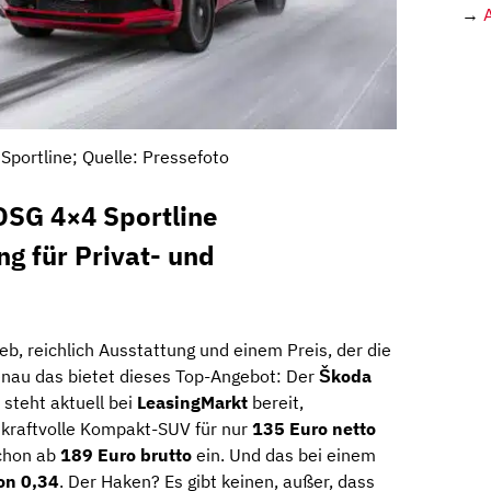
→
Sportline; Quelle: Pressefoto
DSG 4×4 Sportline
ng für Privat- und
ieb, reichlich Ausstattung und einem Preis, der die
enau das bietet dieses Top-Angebot: Der
Škoda
steht aktuell bei
LeasingMarkt
bereit,
 kraftvolle Kompakt-SUV für nur
135 Euro netto
chon ab
189 Euro brutto
ein. Und das bei einem
on 0,34
. Der Haken? Es gibt keinen, außer, dass