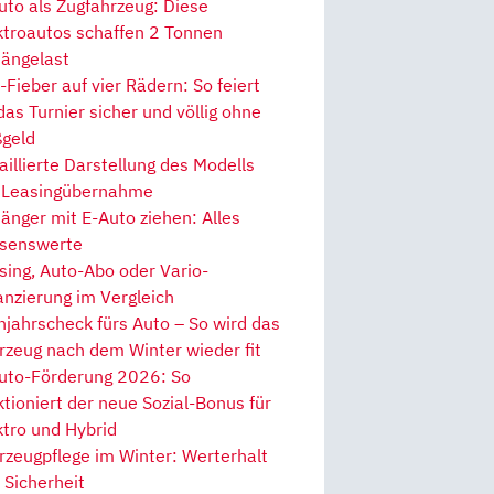
uto als Zugfahrzeug: Diese
ktroautos schaffen 2 Tonnen
ängelast
Fieber auf vier Rädern: So feiert
 das Turnier sicher und völlig ohne
geld
aillierte Darstellung des Modells
 Leasingübernahme
änger mit E-Auto ziehen: Alles
senswerte
sing, Auto-Abo oder Vario-
anzierung im Vergleich
hjahrscheck fürs Auto – So wird das
rzeug nach dem Winter wieder fit
uto-Förderung 2026: So
ktioniert der neue Sozial-Bonus für
ktro und Hybrid
rzeugpflege im Winter: Werterhalt
 Sicherheit