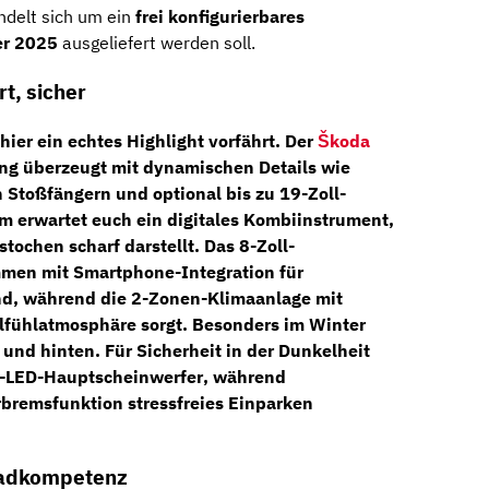
andelt sich um ein
frei konfigurierbares
r 2025
ausgeliefert werden soll.
t, sicher
 hier ein echtes Highlight vorfährt. Der
Škoda
ung
überzeugt mit dynamischen Details wie
 Stoßfängern und optional bis zu 19-Zoll-
m erwartet euch ein digitales Kombiinstrument,
stochen scharf darstellt. Das
8-Zoll-
men mit Smartphone-Integration für
nd, während die
2-Zonen-Klimaanlage mit
fühlatmosphäre sorgt. Besonders im Winter
 und hinten
. Für Sicherheit in der Dunkelheit
x-LED-Hauptscheinwerfer
, während
rbremsfunktion
stressfreies Einparken
lradkompetenz