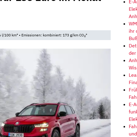
E-A
Ele
Anh
WM-
ihr
 l/100 km* • Emissionen: kombiniert: 173 g/km CO
*
2
Buß
Det
der
Anh
Wis
Lea
Fin
Frü
Fah
E-A
fun
Ele
Fah
und