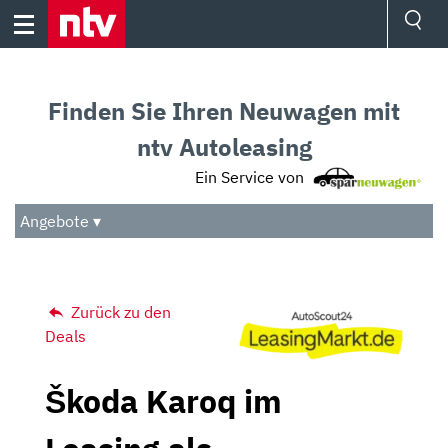
Skip
to
content
Ressorts
Sport
Finden Sie Ihren Neuwagen mit
Börse
Wetter
ntv Autoleasing
TV
Ein Service von
Video
Audio
Angebote ▾
Das Beste
Zurück zu den
Deals
Škoda Karoq im