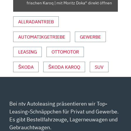
KAROQ
frischen Karoq | mit Moritz Doka“ direkt öffnen
|
MIT
ALLRADANTRIEB
MORITZ
DOKA“
VON
AUTOMATIKGETRIEBE
GEWERBE
YOUTUBE
ANZEIGEN
LEASING
OTTOMOTOR
ŠKODA
ŠKODA KAROQ
SUV
Bei ntv Autoleasing präsentieren wir Top-
Leasing-Schnäppchen für Privat und Gewerbe.
Es gibt Bestellfahrzeuge, Lagerneuwagen und
Gebrauchtwagen.