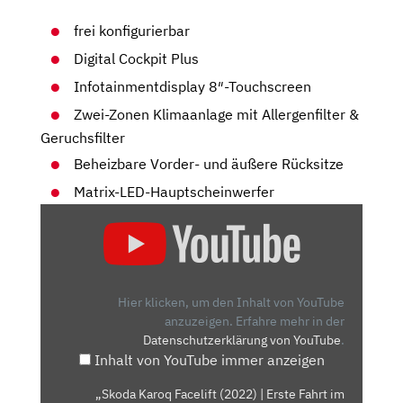
frei konfigurierbar
Digital Cockpit Plus
Infotainmentdisplay 8″-Touchscreen
Zwei-Zonen Klimaanlage mit Allergenfilter &
Geruchsfilter
Beheizbare Vorder- und äußere Rücksitze
Matrix-LED-Hauptscheinwerfer
„SKODA
KAROQ
FACELIFT
(2022)
|
Hier klicken, um den Inhalt von YouTube
ERSTE
anzuzeigen.
Erfahre mehr in der
Datenschutzerklärung von YouTube
.
FAHRT
Inhalt von YouTube immer anzeigen
IM
FRISCHEN
„Skoda Karoq Facelift (2022) | Erste Fahrt im