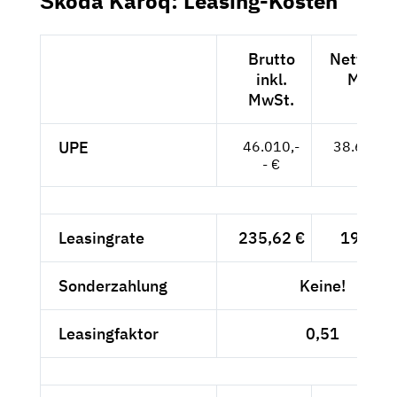
Škoda Karoq: Leasing-Kosten
Brutto
Netto exk
inkl.
MwSt.
MwSt.
UPE
46.010,-
38.664,--
- €
Leasingrate
235,62 €
198,-- 
Sonderzahlung
Keine!
Leasingfaktor
0,51