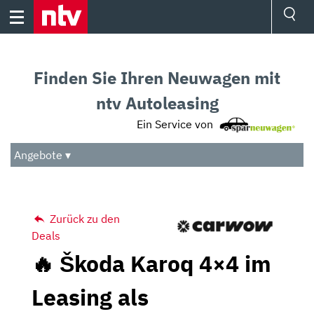
Skip
to
content
Ressorts
Sport
Finden Sie Ihren Neuwagen mit
Börse
Wetter
ntv Autoleasing
TV
Ein Service von
Video
Audio
Angebote ▾
Das Beste
Zurück zu den
Deals
🔥 Škoda Karoq 4×4 im
Leasing als