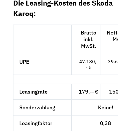
Die Leasing-Kosten des Škoda
Karoq:
Brutto
Netto exkl
inkl.
MwSt.
MwSt.
UPE
47.180,-
39.647,-- 
- €
Leasingrate
179,-- €
150,42 €
Sonderzahlung
Keine!
Leasingfaktor
0,38