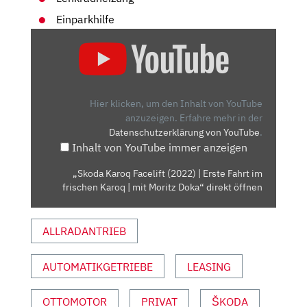
Einparkhilfe
„SKODA
KAROQ
FACELIFT
(2022)
|
Hier klicken, um den Inhalt von YouTube
ERSTE
anzuzeigen.
Erfahre mehr in der
Datenschutzerklärung von YouTube
.
FAHRT
Inhalt von YouTube immer anzeigen
IM
FRISCHEN
„Skoda Karoq Facelift (2022) | Erste Fahrt im
KAROQ
frischen Karoq | mit Moritz Doka“ direkt öffnen
|
MIT
ALLRADANTRIEB
MORITZ
DOKA“
VON
AUTOMATIKGETRIEBE
LEASING
YOUTUBE
ANZEIGEN
OTTOMOTOR
PRIVAT
ŠKODA