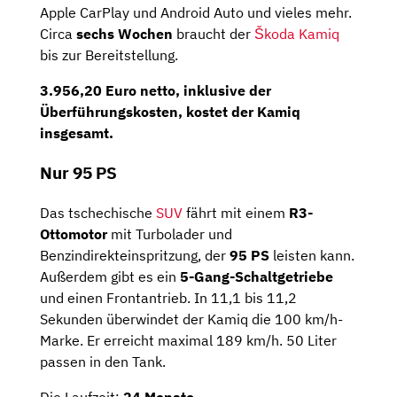
Apple CarPlay und Android Auto und vieles mehr.
Circa
sechs Wochen
braucht der
Škoda Kamiq
bis zur Bereitstellung.
3.956,20 Euro netto
, inklusive der
Überführungskosten, kostet der Kamiq
insgesamt.
Nur 95 PS
Das tschechische
SUV
fährt mit einem
R3-
Ottomotor
mit Turbolader und
Benzindirekteinspritzung, der
95 PS
leisten kann.
Außerdem gibt es ein
5-Gang-Schaltgetriebe
und einen Frontantrieb. In 11,1 bis 11,2
Sekunden überwindet der Kamiq die 100 km/h-
Marke. Er erreicht maximal 189 km/h. 50 Liter
passen in den Tank.
Die Laufzeit:
24 Monate