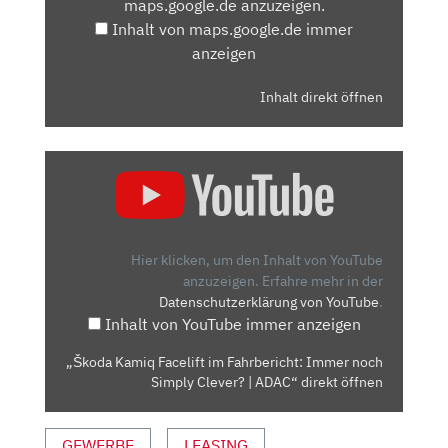
maps.google.de anzuzeigen.
ANZEIGEN
Inhalt von maps.google.de immer
anzeigen
Inhalt direkt öffnen
„ŠKODA
KAMIQ
FACELIFT
IM
FAHRBERICHT:
Hier klicken, um den Inhalt von YouTube
IMMER
anzuzeigen.
Erfahre mehr in der
Datenschutzerklärung von YouTube
.
NOCH
Inhalt von YouTube immer anzeigen
SIMPLY
CLEVER?
„Škoda Kamiq Facelift im Fahrbericht: Immer noch
|
Simply Clever? | ADAC“ direkt öffnen
ADAC“
VON
GEWERBE
LEASING