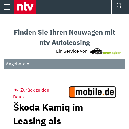
Skip
to
content
Ressorts
Sport
Finden Sie Ihren Neuwagen mit
Börse
Wetter
ntv Autoleasing
TV
Ein Service von
Video
Audio
Angebote ▾
Das Beste
Zurück zu den
Deals
Škoda Kamiq im
Leasing als