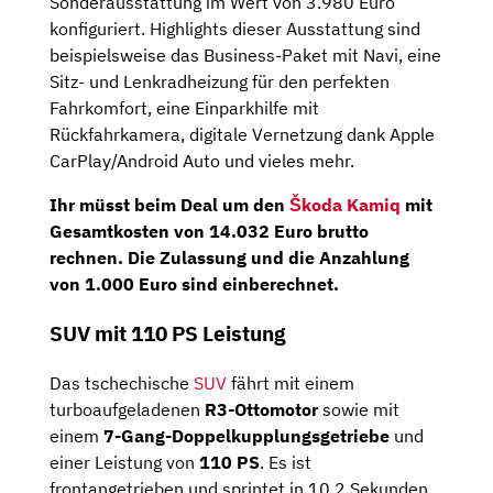
Sonderausstattung im Wert von 3.980 Euro
konfiguriert. Highlights dieser Ausstattung sind
beispielsweise das Business-Paket mit Navi, eine
Sitz- und Lenkradheizung für den perfekten
Fahrkomfort, eine Einparkhilfe mit
Rückfahrkamera, digitale Vernetzung dank Apple
CarPlay/Android Auto und vieles mehr.
Ihr müsst beim Deal um den
Škoda Kamiq
mit
Gesamtkosten von 14.032 Euro brutto
rechnen. Die Zulassung und die Anzahlung
von 1.000 Euro sind einberechnet.
SUV mit 110 PS Leistung
Das tschechische
SUV
fährt mit einem
turboaufgeladenen
R3-Ottomotor
sowie mit
einem
7-Gang-Doppelkupplungsgetriebe
und
einer Leistung von
110 PS
. Es ist
frontangetrieben und sprintet in 10,2 Sekunden